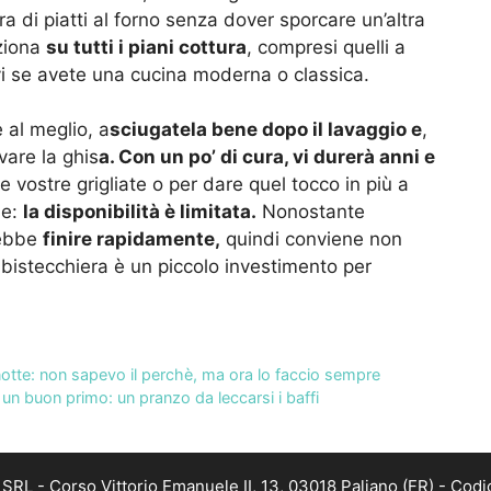
ra di piatti al forno senza dover sporcare un’altra
nziona
su tutti i piani cottura
, compresi quelli a
i se avete una cucina moderna o classica.
 al meglio, a
sciugatela bene dopo il lavaggio e
,
vare la ghis
a. Con un po’ di cura, vi durerà anni e
e vostre grigliate o per dare quel tocco in più a
ne:
la disponibilità è limitata.
Nonostante
rebbe
finire rapidamente,
quindi conviene non
 bistecchiera è un piccolo investimento per
la notte: non sapevo il perchè, ma ora lo faccio sempre
un buon primo: un pranzo da leccarsi i baffi
RL - Corso Vittorio Emanuele II, 13, 03018 Paliano (FR) - Codi