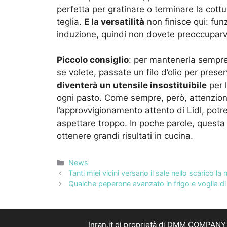
perfetta per gratinare o terminare la cottu
teglia.
E la versatilità
non finisce qui: fu
induzione, quindi non dovete preoccuparv
Piccolo consiglio
: per mantenerla sempre
se volete, passate un filo d’olio per preser
diventerà un utensile insostituibile
per l
ogni pasto. Come sempre, però, attenzio
l’approvvigionamento attento di Lidl, pot
aspettare troppo. In poche parole, questa
ottenere grandi risultati in cucina.
Categorie
News
Tanti miei vicini versano il sale nello scarico 
Qualche peperone avanzato in frigo e voglia di 
Inran.it di proprietà di DMM COMPANY S