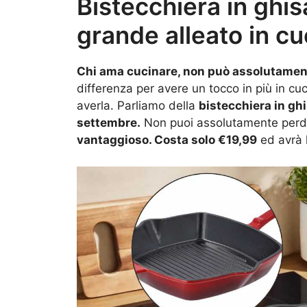
Bistecchiera in ghis
grande alleato in cu
Chi ama cucinare, non può assolutament
differenza per avere un tocco in più in cu
averla. Parliamo della
bistecchiera in gh
settembre.
Non puoi assolutamente perde
vantaggioso. Costa solo €19,99
ed avrà l