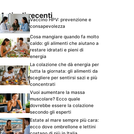
Articoli recenti
Vaccino HPV: prevenzione e
consapevolezza
Cosa mangiare quando fa molto
caldo: gli alimenti che aiutano a
restare idratati e pieni di
energia
La colazione che dà energia per
tutta la giornata: gli alimenti da
scegliere per sentirsi sazi e più
concentrati
Vuoi aumentare la massa
muscolare? Ecco quale
dovrebbe essere la colazione
secondo gli esperti
Estate al mare sempre più cara:
ecco dove ombrellone e lettini
costano di più in Italia