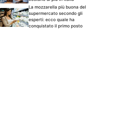
La mozzarella più buona del
supermercato secondo gli
esperti: ecco quale ha
conquistato il primo posto