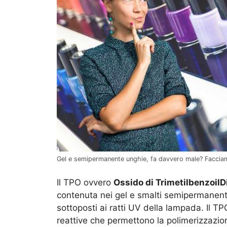
Gel e semipermanente unghie, fa davvero male? Facciam
Il TPO ovvero
Ossido di TrimetilbenzoilD
contenuta nei gel e smalti semipermanen
sottoposti ai ratti UV della lampada. Il T
reattive che permettono la polimerizzazion