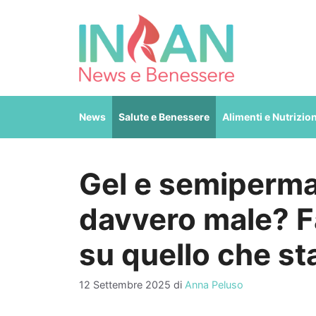
Vai
al
contenuto
News
Salute e Benessere
Alimenti e Nutrizio
Gel e semiperma
davvero male? F
su quello che s
12 Settembre 2025
di
Anna Peluso