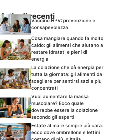
Articoli recenti
Vaccino HPV: prevenzione e
consapevolezza
Cosa mangiare quando fa molto
caldo: gli alimenti che aiutano a
restare idratati e pieni di
energia
La colazione che dà energia per
tutta la giornata: gli alimenti da
scegliere per sentirsi sazi e più
concentrati
Vuoi aumentare la massa
muscolare? Ecco quale
dovrebbe essere la colazione
secondo gli esperti
Estate al mare sempre più cara:
ecco dove ombrellone e lettini
costano di più in Italia