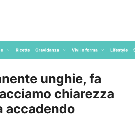
ne
Ricette
Gravidanza
Vivi in forma
Lifestyle
nente unghie, fa
acciamo chiarezza
ta accadendo