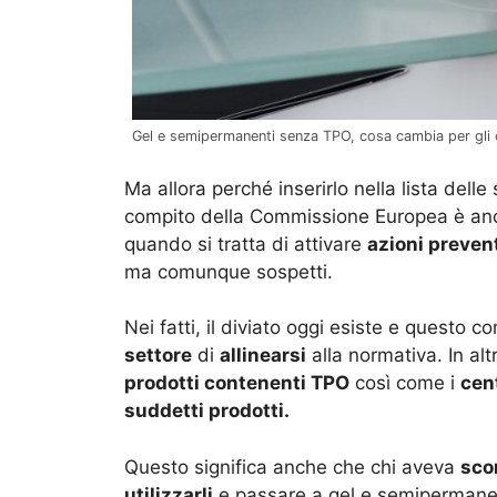
Gel e semipermanenti senza TPO, cosa cambia per gli op
Ma allora perché inserirlo nella lista dell
compito della Commissione Europea è anche
quando si tratta di attivare
azioni preven
ma comunque sospetti.
Nei fatti, il diviato oggi esiste e questo c
settore
di
allinearsi
alla normativa. In alt
prodotti contenenti TPO
così come i
cent
suddetti prodotti.
Questo significa anche che chi aveva
sco
utilizzarli
e passare a gel e semipermanen