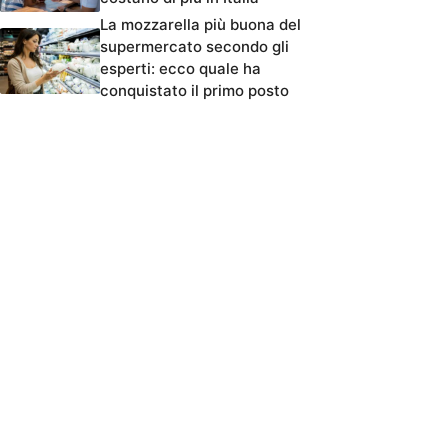
La mozzarella più buona del
supermercato secondo gli
esperti: ecco quale ha
conquistato il primo posto