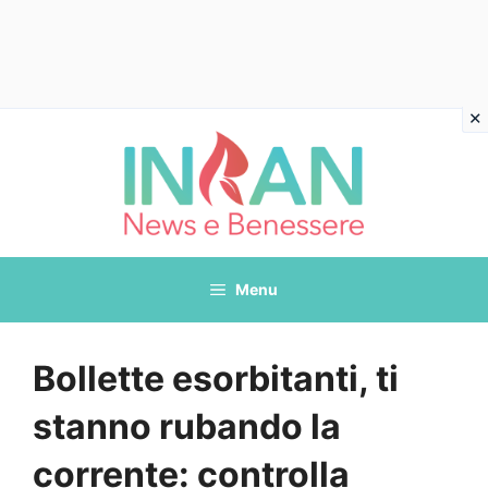
Vai
al
contenuto
Menu
Bollette esorbitanti, ti
stanno rubando la
corrente: controlla