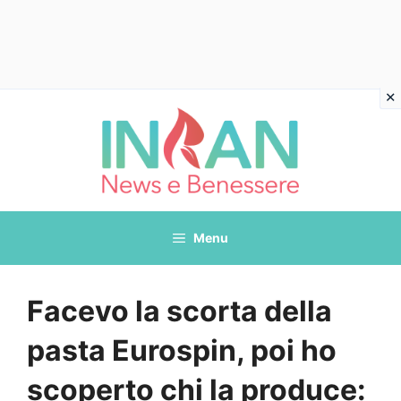
Vai
al
contenuto
Menu
Facevo la scorta della
pasta Eurospin, poi ho
scoperto chi la produce: