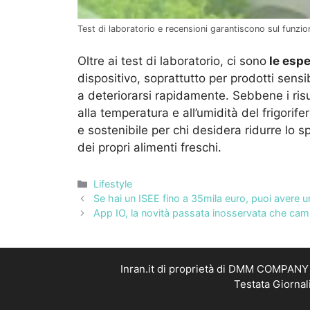
Test di laboratorio e recensioni garantiscono sul funzio
Oltre ai test di laboratorio, ci sono
le espe
dispositivo, soprattutto per prodotti sens
a deteriorarsi rapidamente. Sebbene i risu
alla temperatura e all’umidità del frigori
e sostenibile per chi desidera ridurre lo 
dei propri alimenti freschi.
Categorie
Lifestyle
Se hai un ISEE fino a 35mila euro, puoi avere 
App IO, la novità passata inosservata che camb
Inran.it di proprietà di DMM COMPANY S
Testata Giornal