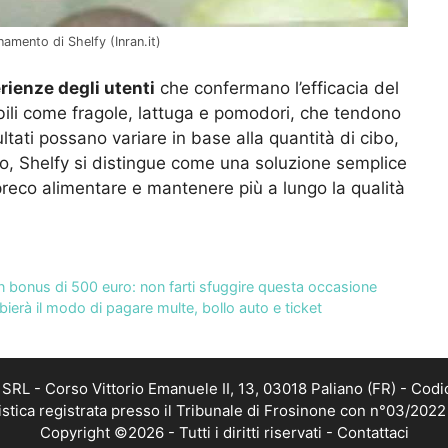
namento di Shelfy (Inran.it)
rienze degli utenti
che confermano l’efficacia del
ibili come fragole, lattuga e pomodori, che tendono
ltati possano variare in base alla quantità di cibo,
fero, Shelfy si distingue come una soluzione semplice
spreco alimentare e mantenere più a lungo la qualità
un bonus di 500 euro: non farti sfuggire questa occasione
ierà il modo di pagare multe, bollo auto e ticket
RL - Corso Vittorio Emanuele II, 13, 03018 Paliano (FR) - Codi
istica registrata presso il Tribunale di Frosinone con n°03/202
Copyright ©2026 - Tutti i diritti riservati -
Contattaci