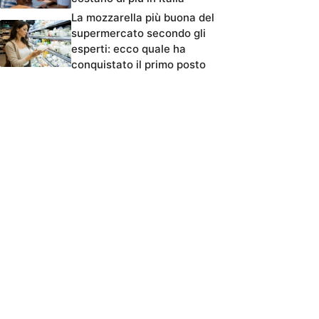
La mozzarella più buona del
supermercato secondo gli
esperti: ecco quale ha
conquistato il primo posto