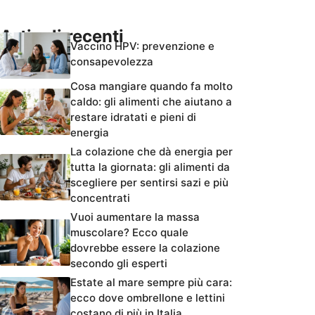
Articoli recenti
Vaccino HPV: prevenzione e
consapevolezza
Cosa mangiare quando fa molto
caldo: gli alimenti che aiutano a
restare idratati e pieni di
energia
La colazione che dà energia per
tutta la giornata: gli alimenti da
scegliere per sentirsi sazi e più
concentrati
Vuoi aumentare la massa
muscolare? Ecco quale
dovrebbe essere la colazione
secondo gli esperti
Estate al mare sempre più cara:
ecco dove ombrellone e lettini
costano di più in Italia