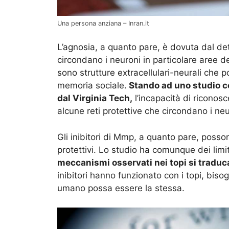
Una persona anziana – Inran.it
L’agnosia, a quanto pare, è dovuta dal det
circondano i neuroni in particolare aree d
sono strutture extracellulari-neurali che p
memoria sociale.
Stando ad uno studio con
dal Virginia Tech,
l’incapacità di riconos
alcune reti protettive che circondano i neu
Gli inibitori di Mmp, a quanto pare, posso
protettivi. Lo studio ha comunque dei limi
meccanismi osservati nei topi si tradu
inibitori hanno funzionato con i topi, bisog
umano possa essere la stessa.