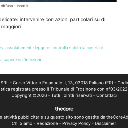
diffusa – Inran.it
licate: intervenire con azioni particolari su di
 maggiori.
i assolutamente leggere: controlla subito la casella di
da sapere sull’infezione
RL - Corso Vittorio Emanuele II, 13, 03018 Paliano (FR) - Codi
istica registrata presso il Tribunale di Frosinone con n°03/202
Copyright ©2026 - Tutti i diritti riservati -
Contattaci
e attività pubblicitarie su questo sito sono gestite da theCoreA
Chi Siamo
-
Redazione
-
Privacy Policy
-
Disclaimer