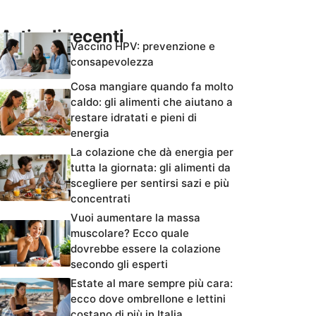
Articoli recenti
Vaccino HPV: prevenzione e
consapevolezza
Cosa mangiare quando fa molto
caldo: gli alimenti che aiutano a
restare idratati e pieni di
energia
La colazione che dà energia per
tutta la giornata: gli alimenti da
scegliere per sentirsi sazi e più
concentrati
Vuoi aumentare la massa
muscolare? Ecco quale
dovrebbe essere la colazione
secondo gli esperti
Estate al mare sempre più cara:
ecco dove ombrellone e lettini
costano di più in Italia