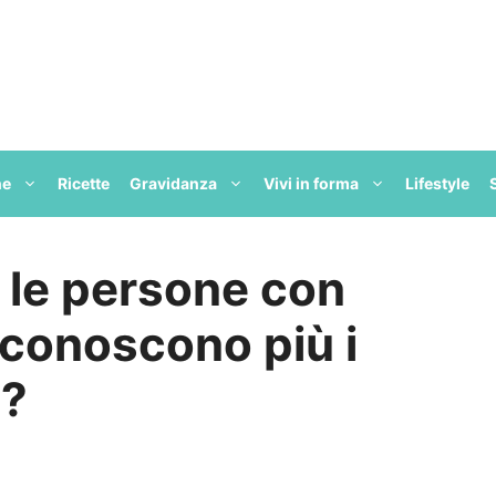
ne
Ricette
Gravidanza
Vivi in forma
Lifestyle
 le persone con
iconoscono più i
i?