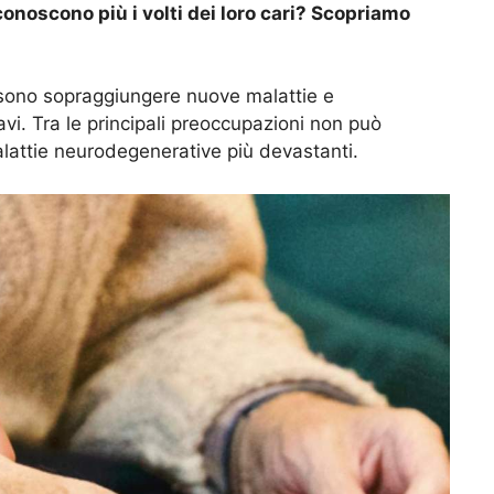
onoscono più i volti dei loro cari? Scopriamo
ssono sopraggiungere nuove malattie e
i. Tra le principali preoccupazioni non può
alattie neurodegenerative più devastanti.