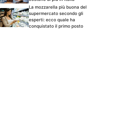
La mozzarella più buona del
supermercato secondo gli
esperti: ecco quale ha
conquistato il primo posto