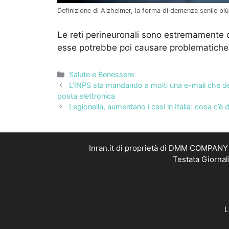
Definizione di Alzheimer, la forma di demenza senile più 
Le reti perineuronali sono estremamente de
esse potrebbe poi causare problematiche
Categorie
Salute e Benessere
L’INPS sta mandando a molti una e-mail che dev
posta elettronica
Legionella, aumentano i casi in Italia: cosa c’è 
Inran.it di proprietà di DMM COMPANY S
Testata Giornal
L