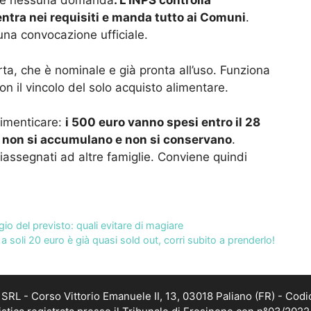
are nessuna domanda
. L’INPS controlla
entra nei requisiti e manda tutto ai Comuni
.
una convocazione ufficiale.
arta, che è nominale e già pronta all’uso. Funziona
n il vincolo del solo acquisto alimentare.
dimenticare:
i 500 euro vanno spesi entro il 28
,
non si accumulano e non si conservano
.
iassegnati ad altre famiglie. Conviene quindi
ggio del previsto: quali evitare di magiare
 a soli 20 euro è già quasi sold out, corri subito a prenderlo!
RL - Corso Vittorio Emanuele II, 13, 03018 Paliano (FR) - Codi