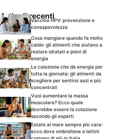
Articoli recenti
Vaccino HPV: prevenzione e
consapevolezza
Cosa mangiare quando fa molto
caldo: gli alimenti che aiutano a
restare idratati e pieni di
energia
La colazione che dà energia per
tutta la giornata: gli alimenti da
scegliere per sentirsi sazi e più
concentrati
Vuoi aumentare la massa
muscolare? Ecco quale
dovrebbe essere la colazione
secondo gli esperti
Estate al mare sempre più cara:
ecco dove ombrellone e lettini
costano di più in Italia