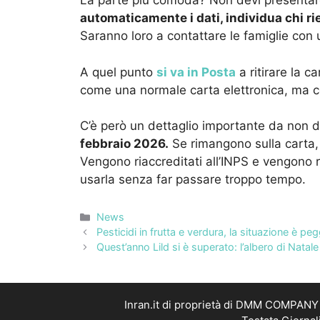
La parte più comoda? Non devi present
automaticamente i dati, individua chi ri
Saranno loro a contattare le famiglie con 
A quel punto
si va in Posta
a ritirare la c
come una normale carta elettronica, ma co
C’è però un dettaglio importante da non 
febbraio 2026.
Se rimangono sulla carta
Vengono riaccreditati all’INPS e vengono r
usarla senza far passare troppo tempo.
Categorie
News
Pesticidi in frutta e verdura, la situazione è pe
Quest’anno Lild si è superato: l’albero di Natale
Inran.it di proprietà di DMM COMPANY S