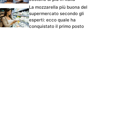
La mozzarella più buona del
supermercato secondo gli
esperti: ecco quale ha
conquistato il primo posto