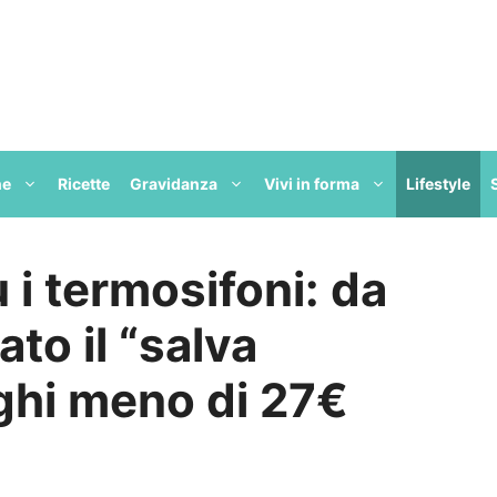
ne
Ricette
Gravidanza
Vivi in forma
Lifestyle
i termosifoni: da
to il “salva
aghi meno di 27€