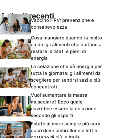
Articoli recenti
Vaccino HPV: prevenzione e
consapevolezza
Cosa mangiare quando fa molto
caldo: gli alimenti che aiutano a
restare idratati e pieni di
energia
La colazione che dà energia per
tutta la giornata: gli alimenti da
scegliere per sentirsi sazi e più
concentrati
Vuoi aumentare la massa
muscolare? Ecco quale
dovrebbe essere la colazione
secondo gli esperti
Estate al mare sempre più cara:
ecco dove ombrellone e lettini
costano di più in Italia