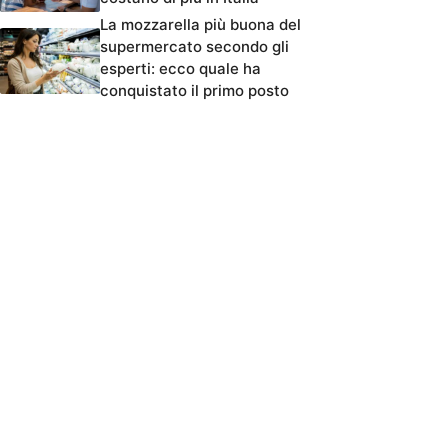
La mozzarella più buona del
supermercato secondo gli
esperti: ecco quale ha
conquistato il primo posto