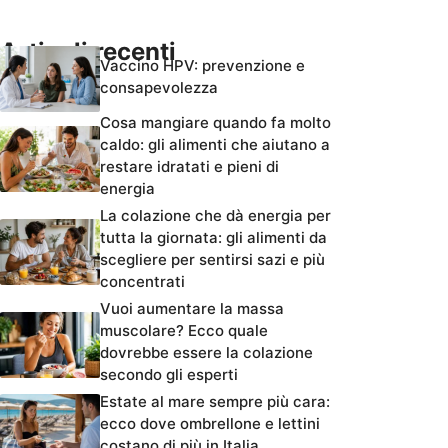
Articoli recenti
Vaccino HPV: prevenzione e
consapevolezza
Cosa mangiare quando fa molto
caldo: gli alimenti che aiutano a
restare idratati e pieni di
energia
La colazione che dà energia per
tutta la giornata: gli alimenti da
scegliere per sentirsi sazi e più
concentrati
Vuoi aumentare la massa
muscolare? Ecco quale
dovrebbe essere la colazione
secondo gli esperti
Estate al mare sempre più cara:
ecco dove ombrellone e lettini
costano di più in Italia