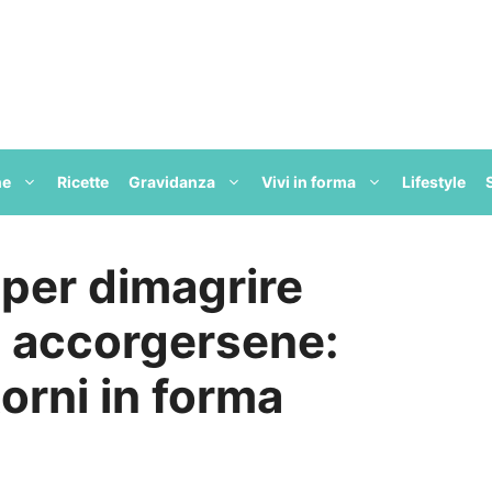
ne
Ricette
Gravidanza
Vivi in forma
Lifestyle
 per dimagrire
accorgersene:
orni in forma