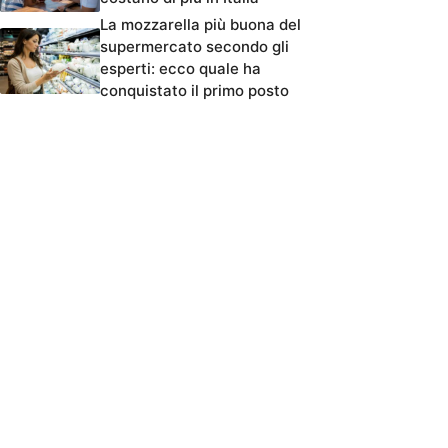
La mozzarella più buona del
supermercato secondo gli
esperti: ecco quale ha
conquistato il primo posto