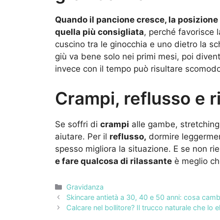
Quando il pancione cresce, la posizion
quella più consigliata
, perché favorisce 
cuscino tra le ginocchia e uno dietro la s
giù va bene solo nei primi mesi, poi dive
invece con il tempo può risultare scomodo 
Crampi, reflusso e r
Se soffri di
crampi
alle gambe, stretching
aiutare. Per il
reflusso,
dormire leggerment
spesso migliora la situazione. E se non r
e fare qualcosa di rilassante
è meglio che
Categorie
Gravidanza
Skincare antietà a 30, 40 e 50 anni: cosa cam
Calcare nel bollitore? Il trucco naturale che lo e