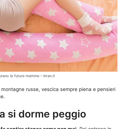
utano le future mamme – Inran.it
 montagne russe, vescica sempre piena e pensieri
ce.
a si dorme peggio
i fa sentire stanca come non mai.
Poi entrano in