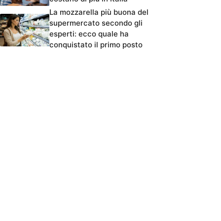
La mozzarella più buona del
supermercato secondo gli
esperti: ecco quale ha
conquistato il primo posto