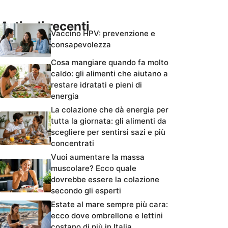
Articoli recenti
Vaccino HPV: prevenzione e
consapevolezza
Cosa mangiare quando fa molto
caldo: gli alimenti che aiutano a
restare idratati e pieni di
energia
La colazione che dà energia per
tutta la giornata: gli alimenti da
scegliere per sentirsi sazi e più
concentrati
Vuoi aumentare la massa
muscolare? Ecco quale
dovrebbe essere la colazione
secondo gli esperti
Estate al mare sempre più cara:
ecco dove ombrellone e lettini
costano di più in Italia