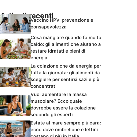
Articoli recenti
Vaccino HPV: prevenzione e
consapevolezza
Cosa mangiare quando fa molto
caldo: gli alimenti che aiutano a
restare idratati e pieni di
energia
La colazione che dà energia per
tutta la giornata: gli alimenti da
scegliere per sentirsi sazi e più
concentrati
Vuoi aumentare la massa
muscolare? Ecco quale
dovrebbe essere la colazione
secondo gli esperti
Estate al mare sempre più cara:
ecco dove ombrellone e lettini
costano di più in Italia