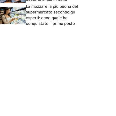
La mozzarella più buona del
supermercato secondo gli
esperti: ecco quale ha
conquistato il primo posto