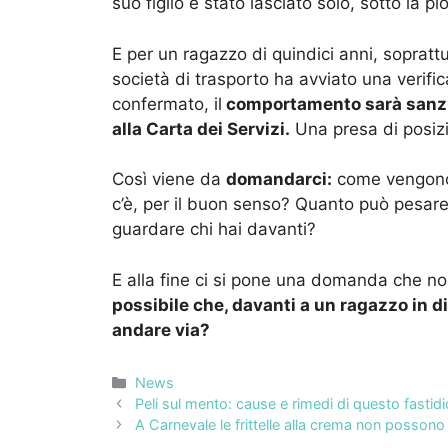
suo figlio è stato lasciato solo, sotto la 
E per un ragazzo di quindici anni, soprat
società di trasporto ha avviato una verific
confermato, il
comportamento sarà sanzion
alla Carta dei Servizi.
Una presa di posiz
Così viene da
domandarci:
come vengono g
c’è, per il buon senso? Quanto può pesar
guardare chi hai davanti?
E alla fine ci si pone una domanda che 
possibile che, davanti a un ragazzo in di
andare via?
Categorie
News
Peli sul mento: cause e rimedi di questo fasti
A Carnevale le frittelle alla crema non possono 