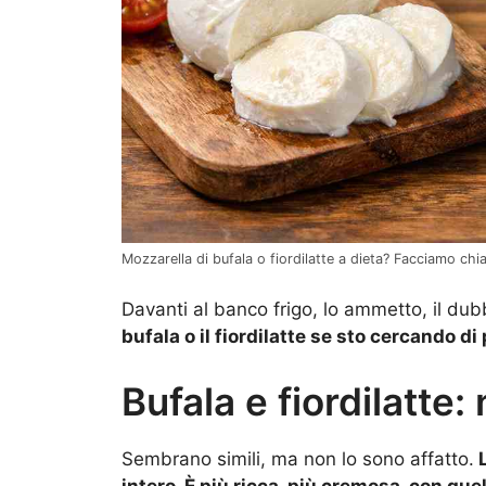
Mozzarella di bufala o fiordilatte a dieta? Facciamo chia
Davanti al banco frigo, lo ammetto, il du
bufala o il fiordilatte se sto cercando d
Bufala e fiordilatte
Sembrano simili, ma non lo sono affatto.
L
intero. È più ricca, più cremosa, con qu