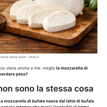
rezza senza ansie – Inran.it
bbio viene anche a me: meglio
la mozzarella di
i perdere peso?
: non sono la stessa cosa
a mozzarella di bufala nasce dal latte di bufala
el sapore intenso che quasi “esplode” al primo