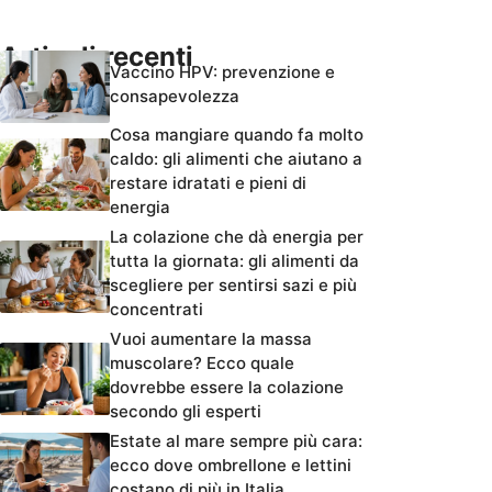
Articoli recenti
Vaccino HPV: prevenzione e
consapevolezza
Cosa mangiare quando fa molto
caldo: gli alimenti che aiutano a
restare idratati e pieni di
energia
La colazione che dà energia per
tutta la giornata: gli alimenti da
scegliere per sentirsi sazi e più
concentrati
Vuoi aumentare la massa
muscolare? Ecco quale
dovrebbe essere la colazione
secondo gli esperti
Estate al mare sempre più cara:
ecco dove ombrellone e lettini
costano di più in Italia