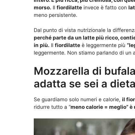
morso.
Il
fiordilatte
invece è fatto con
la
meno persistente.
Dal punto di vista nutrizionale la differenz
perché parte da un latte più ricco, conti
in più.
Il
fiordilatte
è leggermente più
“le
leggermente. Non stiamo parlando di un 
Mozzarella di bufala 
adatta se sei a diet
Se guardiamo solo numeri e calorie,
il fi
ridurre tutto a “
meno calorie = meglio” è 