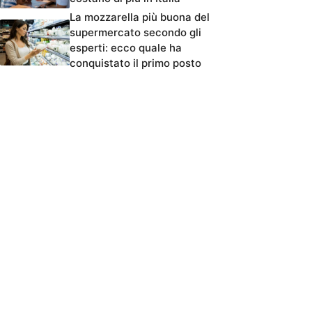
La mozzarella più buona del
supermercato secondo gli
esperti: ecco quale ha
conquistato il primo posto