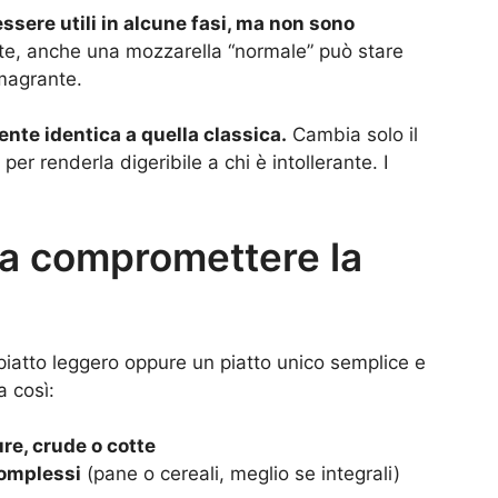
ssere utili in alcune fasi, ma non sono
tte, anche una mozzarella “normale” può stare
imagrante.
nte identica a quella classica.
Cambia solo il
er renderla digeribile a chi è intollerante. I
za compromettere la
iatto leggero oppure un piatto unico semplice e
a così:
re, crude o cotte
complessi
(pane o cereali, meglio se integrali)