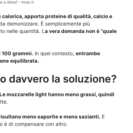
i a dieta? – Inran.it
calorica, apporta proteine di qualità, calcio e
 da demonizzare. È semplicemente più
to nelle quantità. L
a vera domanda non è “quale
i
100 grammi.
In quel contesto,
entrambe
one equilibrata.
no davvero la soluzione?
Le mozzarelle light hanno meno grassi, quindi
tte.
isultano meno saporite e meno sazianti.
E
io è di compensare con altro.