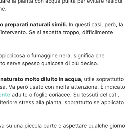
uare la pianta con acqua pulita per evitare residui
ne.
o preparati naturali simili.
In questi casi, però, la
l’intervento. Se si aspetta troppo, difficilmente
ppiccicosa o fumaggine nera, significa che
nto serve spesso qualcosa di più deciso.
denaturato
molto diluito in acqua,
utile soprattutto
osa. Va però usato con molta attenzione. È indicato
ente
adulte o foglie coriacee. Su tessuti delicati,
lteriore stress alla pianta, soprattutto se applicato
a su una piccola parte e aspettare qualche giorno