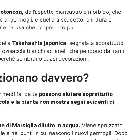
cotonosa,
dall’aspetto biancastro e morbido, che
o ai germogli, e quella a scudetto, più dura e
one cerosa che ricopre il corpo.
della
Takahashia japonica,
segnalata soprattutto
ni ovisacchi bianchi ad anelli che pendono dai rami
 perché sembrano quasi decorazioni.
nzionano davvero?
rimedi fai da te
possono aiutare soprattutto
ccola e la pianta non mostra segni evidenti di
e di Marsiglia diluito in acqua.
Viene spruzzato
glie e nei punti in cui nascono i nuovi germogli. Dopo