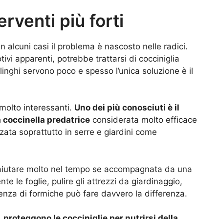
rventi più forti
n alcuni casi il problema è nascosto nelle radici.
vi apparenti, potrebbe trattarsi di cocciniglia
alinghi servono poco e spesso l’unica soluzione è il
 molto interessanti.
Uno dei più conosciuti è il
 coccinella predatrice
considerata molto efficace
zzata soprattutto in serre e giardini come
.
aiutare molto nel tempo se accompagnata da una
 le foglie, pulire gli attrezzi da giardinaggio,
esenza di formiche può fare davvero la differenza.
,
proteggono le cocciniglie per nutrirsi della