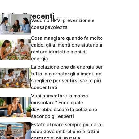
Articoli recenti
Vaccino HPV: prevenzione e
consapevolezza
Cosa mangiare quando fa molto
caldo: gli alimenti che aiutano a
restare idratati e pieni di
energia
La colazione che dà energia per
tutta la giornata: gli alimenti da
scegliere per sentirsi sazi e più
concentrati
Vuoi aumentare la massa
muscolare? Ecco quale
dovrebbe essere la colazione
secondo gli esperti
Estate al mare sempre più cara:
ecco dove ombrellone e lettini
costano di più in Italia