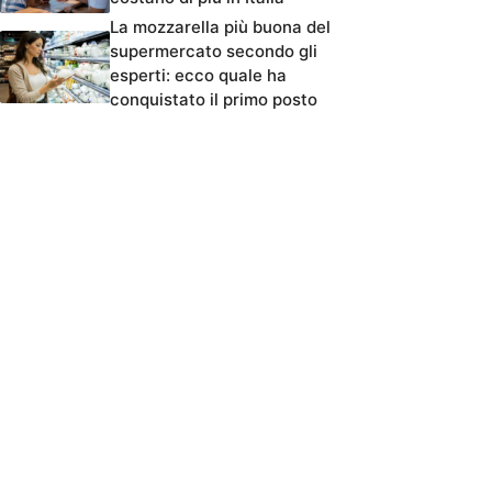
La mozzarella più buona del
supermercato secondo gli
esperti: ecco quale ha
conquistato il primo posto