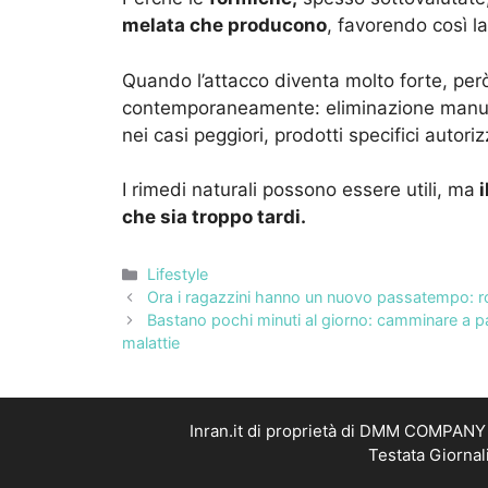
melata che producono
, favorendo così la
Quando l’attacco diventa molto forte, per
contemporaneamente: eliminazione manuale 
nei casi peggiori, prodotti specifici autoriz
I rimedi naturali possono essere utili, ma
i
che sia troppo tardi.
Categorie
Lifestyle
Ora i ragazzini hanno un nuovo passatempo: ro
Bastano pochi minuti al giorno: camminare a pa
malattie
Inran.it di proprietà di DMM COMPANY S
Testata Giornal