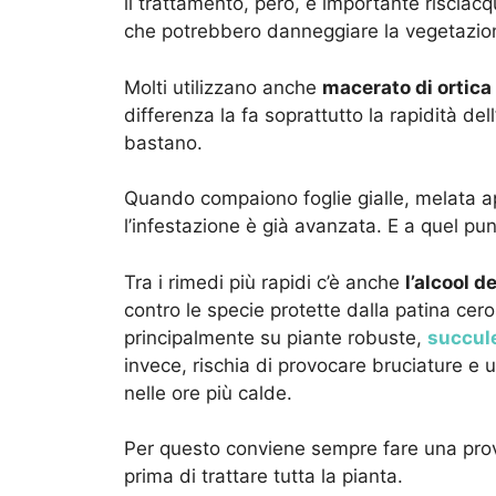
il trattamento, però, è importante risciacq
che potrebbero danneggiare la vegetazio
Molti utilizzano anche
macerato di ortica 
differenza la fa soprattutto la rapidità del
bastano.
Quando compaiono foglie gialle, melata a
l’infestazione è già avanzata. E a quel pu
Tra i rimedi più rapidi c’è anche
l’alcool 
contro le specie protette dalla patina cer
principalmente su piante robuste,
succul
invece, rischia di provocare bruciature e u
nelle ore più calde.
Per questo conviene sempre fare una prov
prima di trattare tutta la pianta.