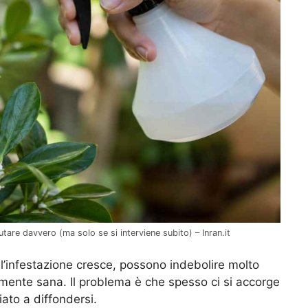
utare davvero (ma solo se si interviene subito) – Inran.it
 l’infestazione cresce, possono indebolire molto
ente sana. Il problema è che spesso ci si accorge
ato a diffondersi.