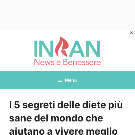
Vai
al
contenuto
Menu
I 5 segreti delle diete più
sane del mondo che
aiutano a vivere meglio