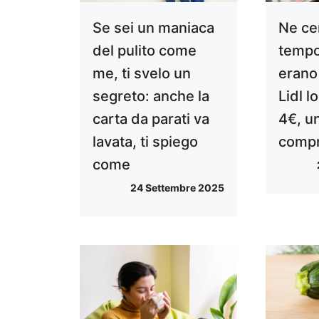
Se sei un maniaca
Ne ce
del pulito come
tempo
me, ti svelo un
erano 
segreto: anche la
Lidl l
carta da parati va
4€, un
lavata, ti spiego
compr
come
24 Settembre 2025