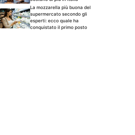
La mozzarella più buona del
supermercato secondo gli
esperti: ecco quale ha
conquistato il primo posto