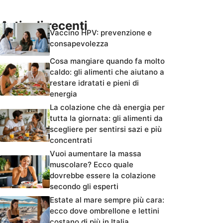
Articoli recenti
Vaccino HPV: prevenzione e
consapevolezza
Cosa mangiare quando fa molto
caldo: gli alimenti che aiutano a
restare idratati e pieni di
energia
La colazione che dà energia per
tutta la giornata: gli alimenti da
scegliere per sentirsi sazi e più
concentrati
Vuoi aumentare la massa
muscolare? Ecco quale
dovrebbe essere la colazione
secondo gli esperti
Estate al mare sempre più cara:
ecco dove ombrellone e lettini
costano di più in Italia