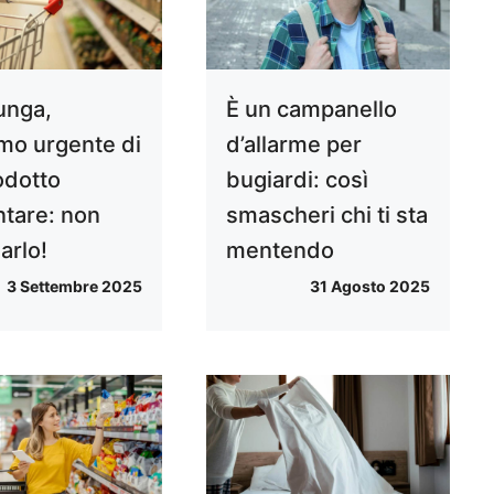
unga,
È un campanello
amo urgente di
d’allarme per
odotto
bugiardi: così
ntare: non
smascheri chi ti sta
arlo!
mentendo
3 Settembre 2025
31 Agosto 2025