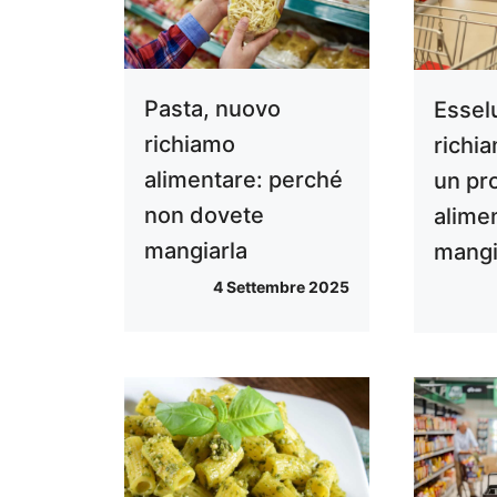
Pasta, nuovo
Essel
richiamo
richi
alimentare: perché
un pr
non dovete
alime
mangiarla
mangi
4 Settembre 2025