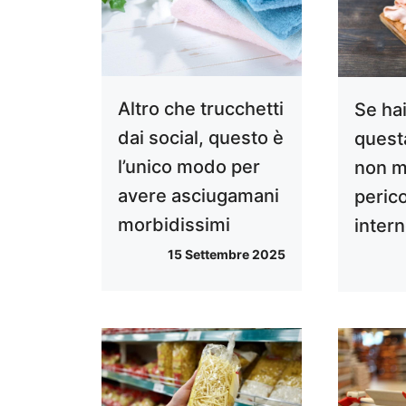
Altro che trucchetti
Se ha
dai social, questo è
quest
l’unico modo per
non m
avere asciugamani
perico
morbidissimi
inter
15 Settembre 2025