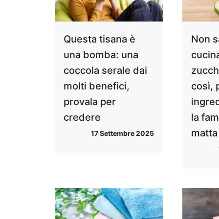
Questa tisana è
Non s
una bomba: una
cucin
coccola serale dai
zucch
molti benefici,
così, 
provala per
ingred
credere
la fam
matta
17 Settembre 2025