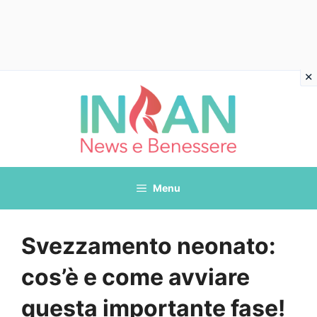
Vai
al
contenuto
Menu
Svezzamento neonato:
cos’è e come avviare
questa importante fase!