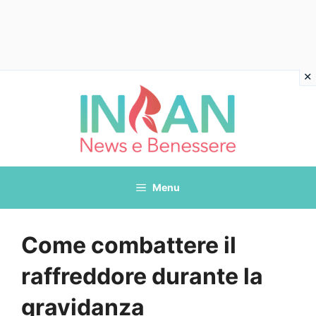
Vai
al
contenuto
Menu
Come combattere il
raffreddore durante la
gravidanza