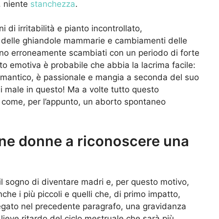
à, niente
stanchezza
.
di irritabilità e pianto incontrollato,
 delle ghiandole mammarie e cambiamenti delle
ono erroneamente scambiati con un periodo di forte
o emotiva è probabile che abbia la lacrima facile:
omantico, è passionale e mangia a seconda del suo
di male in questo! Ma a volte tutto questo
 come, per l’appunto, un aborto spontaneo
ne donne a riconoscere una
il sogno di diventare madri e, per questo motivo,
he i più piccoli e quelli che, di primo impatto,
iegato nel precedente paragrafo, una gravidanza
ieve ritardo del ciclo mestruale che sarà più