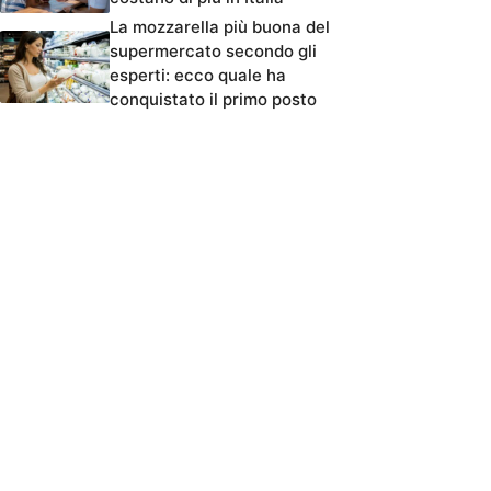
La mozzarella più buona del
supermercato secondo gli
esperti: ecco quale ha
conquistato il primo posto