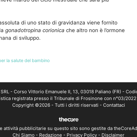
 assoluta di uno stato di gravidanza viene fornito
 la
gonadotropina corionica
che altro non è l’ormone
mana di sviluppo.
per la salute del bambino
RL - Corso Vittorio Emanuele II, 13, 03018 Paliano (FR) - Codi
istica registrata presso il Tribunale di Frosinone con n°03/202
Copyright ©2026 - Tutti i diritti riservati -
Contattaci
e attività pubblicitarie su questo sito sono gestite da theCoreA
Chi Siamo
-
Redazione
-
Privacy Policy
-
Disclaimer