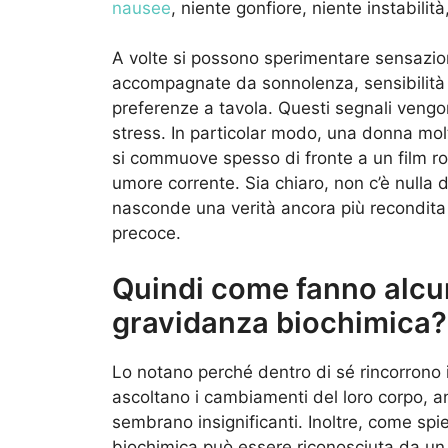
nausee
, niente gonfiore, niente instabilit
A volte si possono sperimentare sensazioni 
accompagnate da sonnolenza, sensibilità
preferenze a tavola. Questi segnali veng
stress. In particolar modo, una donna molt
si commuove spesso di fronte a un film r
umore corrente. Sia chiaro, non c’è nulla 
nasconde una verità ancora più recondita
precoce.
Quindi come fanno alcu
gravidanza biochimica?
Lo notano perché dentro di sé rincorrono 
ascoltano i cambiamenti del loro corpo, anc
sembrano insignificanti. Inoltre, come sp
biochimica può essere riconosciuta da un l