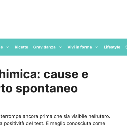
ne
Ricette
Gravidanza
Vivi in forma
Lifestyle
himica: cause e
orto spontaneo
 interrompe ancora prima che sia visibile nell’utero.
la positività del test. È meglio conosciuta come