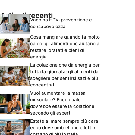
Articoli recenti
Vaccino HPV: prevenzione e
consapevolezza
Cosa mangiare quando fa molto
caldo: gli alimenti che aiutano a
restare idratati e pieni di
energia
La colazione che dà energia per
tutta la giornata: gli alimenti da
scegliere per sentirsi sazi e più
concentrati
Vuoi aumentare la massa
muscolare? Ecco quale
dovrebbe essere la colazione
secondo gli esperti
Estate al mare sempre più cara:
ecco dove ombrellone e lettini
costano di più in Italia