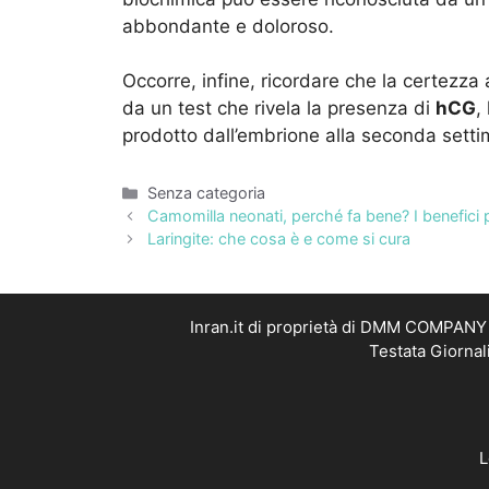
abbondante e doloroso.
Occorre, infine, ricordare che la certezza
da un test che rivela la presenza di
hCG
,
prodotto dall’embrione alla seconda setti
Categorie
Senza categoria
Camomilla neonati, perché fa bene? I benefici 
Laringite: che cosa è e come si cura
Inran.it di proprietà di DMM COMPANY S
Testata Giornal
L