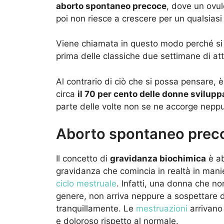
aborto spontaneo precoce
, dove un ovul
poi non riesce a crescere per un qualsiasi
Viene chiamata in questo modo perché si t
prima delle classiche due settimane di att
Al contrario di ciò che si possa pensare, 
circa
il 70 per cento delle donne svilup
parte delle volte non se ne accorge neppu
Aborto spontaneo prec
Il concetto di
gravidanza biochimica
è ab
gravidanza che comincia in realtà in manie
ciclo mestruale
. Infatti, una donna che no
genere, non arriva neppure a sospettare di
tranquillamente. Le
mestruazioni
arrivano 
e doloroso rispetto al normale.