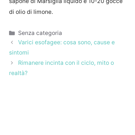
sapone di Marsiglia liquido e 10-20 gocce
di olio di limone.
Categorie
Senza categoria
Varici esofagee: cosa sono, cause e
sintomi
Rimanere incinta con il ciclo, mito o
realtà?