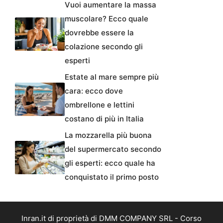
Vuoi aumentare la massa
muscolare? Ecco quale
dovrebbe essere la
colazione secondo gli
esperti
Estate al mare sempre più
cara: ecco dove
ombrellone e lettini
costano di più in Italia
La mozzarella più buona
del supermercato secondo
gli esperti: ecco quale ha
conquistato il primo posto
Inran.it di proprietà di DMM COMPANY SRL - Corso