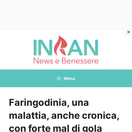
Vai
al
contenuto
Menu
Faringodinia, una
malattia, anche cronica,
con forte mal di gola