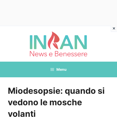
Vai
al
contenuto
Menu
Miodesopsie: quando si
vedono le mosche
volanti