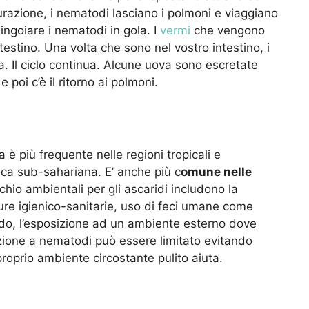
razione, i nematodi lasciano i polmoni e viaggiano
ingoiare i nematodi in gola. I
vermi
che vengono
ntestino. Una volta che sono nel vostro intestino, i
 Il ciclo continua. Alcune uova sono escretate
 poi c’è il ritorno ai polmoni.
a è più frequente nelle regioni tropicali e
frica sub-sahariana. E’ anche più c
omune nelle
rischio ambientali per gli ascaridi includono la
re igienico-sanitarie, uso di feci umane come
aldo, l’esposizione ad un ambiente esterno dove
zione a nematodi può essere limitato evitando
proprio ambiente circostante pulito aiuta.