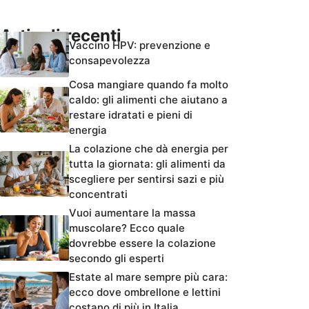
Articoli recenti
Vaccino HPV: prevenzione e
consapevolezza
Cosa mangiare quando fa molto
caldo: gli alimenti che aiutano a
restare idratati e pieni di
energia
La colazione che dà energia per
tutta la giornata: gli alimenti da
scegliere per sentirsi sazi e più
concentrati
Vuoi aumentare la massa
muscolare? Ecco quale
dovrebbe essere la colazione
secondo gli esperti
Estate al mare sempre più cara:
ecco dove ombrellone e lettini
costano di più in Italia