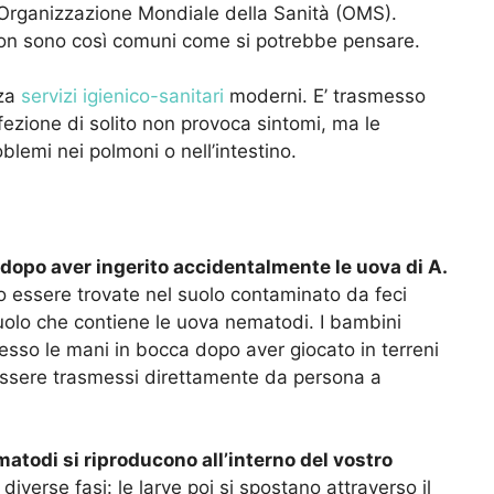
’Organizzazione Mondiale della Sanità (OMS).
i non sono così comuni come si potrebbe pensare.
nza
servizi igienico-sanitari
moderni. E’ trasmesso
infezione di solito non provoca sintomi, ma le
blemi nei polmoni o nell’intestino.
i dopo aver ingerito accidentalmente le uova di A.
 essere trovate nel suolo contaminato da feci
olo che contiene le uova nematodi. I bambini
sso le mani in bocca dopo aver giocato in terreni
essere trasmessi direttamente da persona a
matodi si riproducono all’interno del vostro
diverse fasi: le larve poi si spostano attraverso il