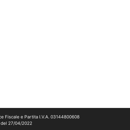
ce Fiscale e Partita I.V.A. 03144800608
2 del 27/04/2022