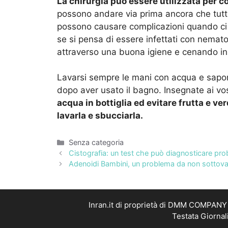
La chirurgia può essere utilizzata per c
possono andare via prima ancora che tutti i
possono causare complicazioni quando ci s
se si pensa di essere infettati con nematod
attraverso una buona igiene e cenando in 
Lavarsi sempre le mani con acqua e sapon
dopo aver usato il bagno. Insegnate ai vostr
acqua in bottiglia ed evitare frutta e v
lavarla e sbucciarla.
Categorie
Senza categoria
Cistografia: un test che può diagnosticare prob
Adenoidi Bambini, un problema da non sottova
Inran.it di proprietà di DMM COMPANY S
Testata Giornal