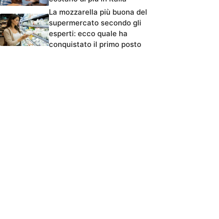
La mozzarella più buona del
supermercato secondo gli
esperti: ecco quale ha
conquistato il primo posto