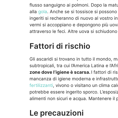
flusso sanguigno ai polmoni. Dopo la matu
alla
gola
. Anche se si tossisce si possono 
ingeriti si recheranno di nuovo al vostro i
vermi si accoppiano e depongono più uova.
attraverso le feci. Altre uova si schiudono e
Fattori di rischio
Gli ascaridi si trovano in tutto il mondo, m
subtropicali, tra cui l’America Latina e l’A
zone dove l’igiene è scarsa.
I fattori di 
mancanza di igiene moderna e infrastruttu
fertilizzanti
, vivono o visitano un clima c
potrebbe essere ingerito sporco. L’esposi
alimenti non sicuri e acqua. Mantenere il 
Le precauzioni