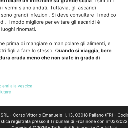
ontrollare un’infezione su grande scala
. I sintomi
 vermi siano andati. Tuttavia, gli ascaridi
ono grandi infezioni. Si deve consultare il medico
i. Il modo migliore per evitare gli ascaridi è
luoghi rinomati.
e prima di mangiare o manipolare gli alimenti, e
i figli a fare lo stesso. Q
uando si viaggia, bere
erdura cruda meno che non siate in grado di
lemi alla vescica
lutare
RL - Corso Vittorio Emanuele II, 13, 03018 Paliano (FR) - Codi
istica registrata presso il Tribunale di Frosinone con n°03/202
Copyright ©2026 - Tutti i diritti riservati -
Contattaci