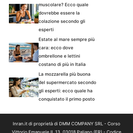
muscolare? Ecco quale
dovrebbe essere la
colazione secondo gli
esperti
Estate al mare sempre più
cara: ecco dove
ombrellone e lettini
costano di più in Italia
La mozzarella più buona
del supermercato secondo
gli esperti: ecco quale ha
conquistato il primo posto
Inran.it di proprietà di DMM COMPANY SRL - Corso
Vittorio Emanuele II, 13, 03018 Paliano (FR) - Codice