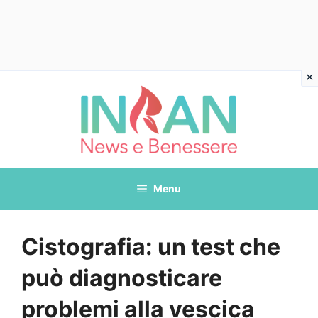
Vai
al
contenuto
Menu
Cistografia: un test che
può diagnosticare
problemi alla vescica