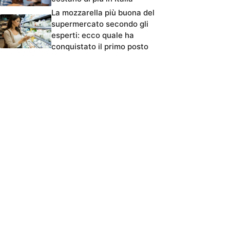
La mozzarella più buona del
supermercato secondo gli
esperti: ecco quale ha
conquistato il primo posto