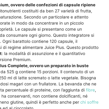
ium, ovvero delle confezioni di capsule ripiene
onutrienti costituiti da ben 27 varietà di frutta,
maturazione. Secondo un particolare e attento
rate in modo da concentrare in un piccolo
proprietà. Le capsule si presentano come un
da consumare ogni giorno. Questo integratore si
 Ogni barattolo contiene 120 capsule, il
si di regime alimentare Juice Plus. Questo prodotto
t
: la modalità di assunzione e il quantitativo
ersione Premium.
lus Complete, ovvero un preparato in buste
da 525 g contiene 15 porzioni. Il contenuto di un
50 ml di latte scremato o latte vegetale. Bisogna
dosi magari con un frullatore. La bevanda che ne
ta percentuale di proteine, con l’aggiunta di
fibre
,
 ha conservanti, non contiene dolcificanti, né
mmeno glutine, quindi è perfetto anche per
chi soffre
ia ed al cioccolato.