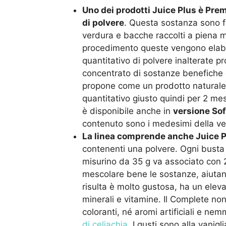
Uno dei prodotti Juice Plus è Prem
di polvere
. Questa sostanza sono fit
verdura e bacche raccolti a piena 
procedimento queste vengono elabo
quantitativo di polvere inalterate 
concentrato di sostanze benefiche 
propone come un prodotto naturale.
quantitativo giusto quindi per 2 me
è disponibile anche in
versione Sof
contenuto sono i medesimi della v
La linea comprende anche Juice P
contenenti una polvere. Ogni busta 
misurino da 35 g va associato con 2
mescolare bene le sostanze, aiutan
risulta è molto gustosa, ha un eleva
minerali e vitamine. Il Complete non
coloranti, né aromi artificiali e ne
di celiachia
. I gusti sono alla vanigl