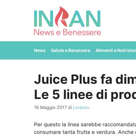
Vai
al
contenuto
News
Salute e Benessere
Alimenti e Nutrizio
Juice Plus fa di
Le 5 linee di prod
16 Maggio 2017
di
Lorenzo
Per questo la linea sarebbe raccomandata
consumare tanta frutta e verdura. Anche ch