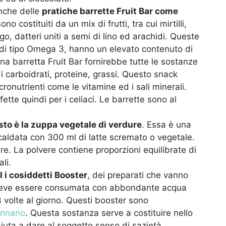
nche delle
pratiche barrette Fruit Bar come
no costituiti da un mix di frutti, tra cui mirtilli,
go, datteri uniti a semi di lino ed arachidi. Queste
i di tipo Omega 3, hanno un elevato contenuto di
na barretta Fruit Bar fornirebbe tutte le sostanze
di carboidrati, proteine, grassi. Questo snack
cronutrienti come le vitamine ed i sali minerali.
tte quindi per i celiaci. Le barrette sono al
sto è la zuppa vegetale di verdure
. Essa è una
caldata con 300 ml di latte scremato o vegetale.
re. La polvere contiene proporzioni equilibrate di
li.
l i cosiddetti Booster
, dei preparati che vanno
ne deve essere consumata con abbondante acqua
 volte al giorno. Questi booster sono
annano
. Questa sostanza serve a costituire nello
iuta a dare al soggetto senso di sazietà.