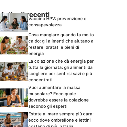
Articoli recenti
Vaccino HPV: prevenzione e
consapevolezza
Cosa mangiare quando fa molto
caldo: gli alimenti che aiutano a
restare idratati e pieni di
energia
La colazione che dà energia per
tutta la giornata: gli alimenti da
scegliere per sentirsi sazi e più
concentrati
Vuoi aumentare la massa
muscolare? Ecco quale
dovrebbe essere la colazione
secondo gli esperti
Estate al mare sempre più cara:
ecco dove ombrellone e lettini
costano di più in Italia