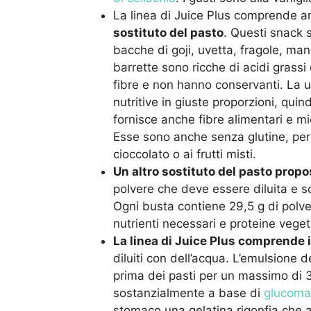
La linea di Juice Plus comprende a
sostituto del pasto
. Questi snack so
bacche di goji, uvetta, fragole, man
barrette sono ricche di acidi grass
fibre e non hanno conservanti. La u
nutritive in giuste proporzioni, quin
fornisce anche fibre alimentari e mi
Esse sono anche senza glutine, perfe
cioccolato o ai frutti misti.
Un altro sostituto del pasto propo
polvere che deve essere diluita e s
Ogni busta contiene 29,5 g di polve
nutrienti necessari e proteine vegeta
La linea di Juice Plus comprende i
diluiti con dell’acqua. L’emulsio
prima dei pasti per un massimo di 3
sostanzialmente a base di
glucom
stomaco una gelatina rigonfia che a