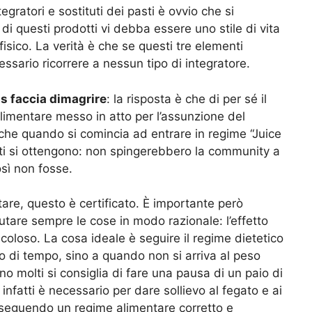
ratori e sostituti dei pasti è ovvio che si
 di questi prodotti vi debba essere uno stile di vita
fisico. La verità è che se questi tre elementi
sario ricorrere a nessun tipo di integratore.
us faccia dimagrire
: la risposta è che di per sé il
alimentare messo in atto per l’assunzione del
che quando si comincia ad entrare in regime “Juice
ltati si ottengono: non spingerebbero la community a
osì non fosse.
tare, questo è certificato. È importante però
lutare sempre le cose in modo razionale: l’effetto
icoloso. La cosa ideale è seguire il regime dietetico
o di tempo, sino a quando non si arriva al peso
no molti si consiglia di fare una pausa di un paio di
fatti è necessario per dare sollievo al fegato e ai
 seguendo un regime alimentare corretto e