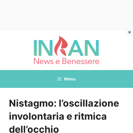
Vai
al
contenuto
Menu
Nistagmo: l’oscillazione
involontaria e ritmica
dell’occhio