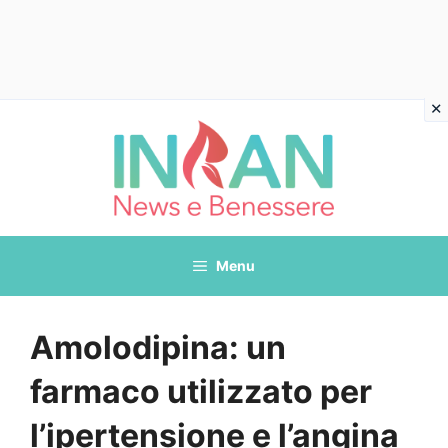
Vai
al
contenuto
Menu
Amolodipina: un
farmaco utilizzato per
l’ipertensione e l’angina