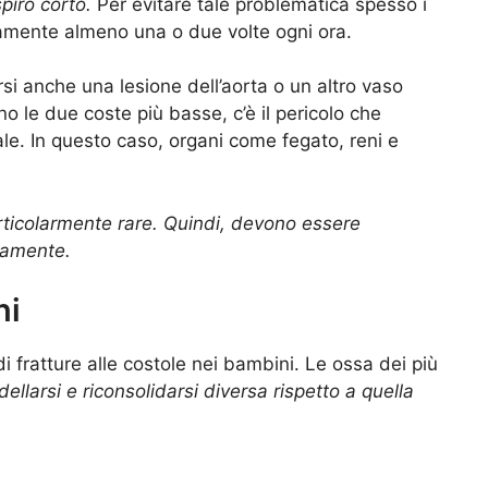
piro corto.
Per evitare tale problematica spesso i
amente almeno una o due volte ogni ora.
arsi anche una
lesione dell’aorta
o un altro vaso
 le due coste più basse, c’è il pericolo che
ale
. In questo caso, organi come fegato, reni e
articolarmente rare. Quindi, devono essere
camente.
ni
i fratture alle costole nei
bambini
. Le ossa dei più
llarsi e riconsolidarsi diversa rispetto a quella