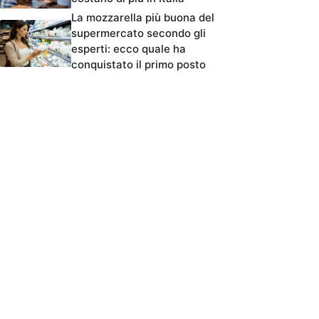
La mozzarella più buona del
supermercato secondo gli
esperti: ecco quale ha
conquistato il primo posto