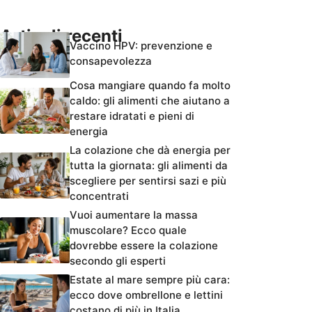
Articoli recenti
Vaccino HPV: prevenzione e
consapevolezza
Cosa mangiare quando fa molto
caldo: gli alimenti che aiutano a
restare idratati e pieni di
energia
La colazione che dà energia per
tutta la giornata: gli alimenti da
scegliere per sentirsi sazi e più
concentrati
Vuoi aumentare la massa
muscolare? Ecco quale
dovrebbe essere la colazione
secondo gli esperti
Estate al mare sempre più cara:
ecco dove ombrellone e lettini
costano di più in Italia