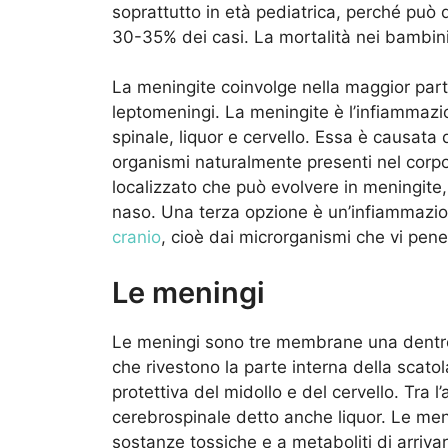
soprattutto in età pediatrica, perché può 
30-35% dei casi. La mortalità nei bambini
La meningite coinvolge nella maggior part
leptomeningi. La meningite è l’infiammaz
spinale, liquor e cervello. Essa è causat
organismi naturalmente presenti nel corpo
localizzato che può evolvere in meningite,
naso. Una terza opzione è un’infiammazio
cranio
, cioè dai microrganismi che vi pene
Le meningi
Le meningi sono tre membrane una dentro l
che rivestono la parte interna della scato
protettiva del midollo e del cervello. Tra l
cerebrospinale detto anche liquor. Le men
sostanze tossiche e a metaboliti di arriva