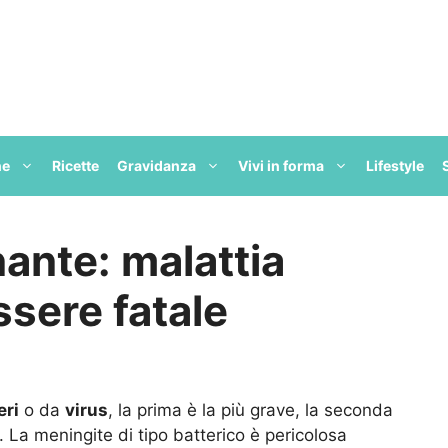
ne
Ricette
Gravidanza
Vivi in forma
Lifestyle
ante: malattia
sere fatale
eri
o da
virus
, la prima è la più grave, la seconda
. La meningite di tipo batterico è pericolosa