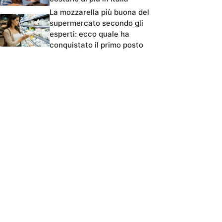
La mozzarella più buona del
supermercato secondo gli
esperti: ecco quale ha
conquistato il primo posto