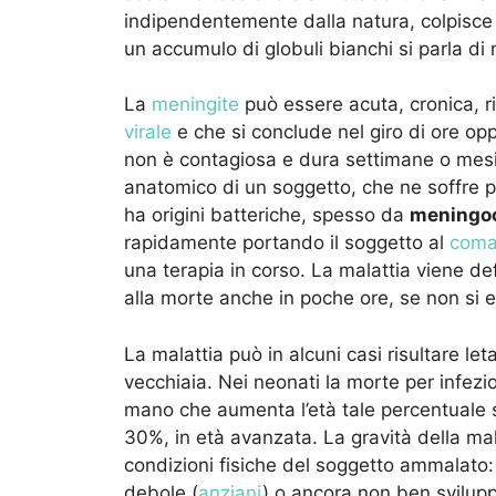
indipendentemente dalla natura, colpisce 
un accumulo di globuli bianchi si parla di
La
meningite
può essere acuta, cronica, ri
virale
e che si conclude nel giro di ore opp
non è contagiosa e dura settimane o mesi. 
anatomico di un soggetto, che ne soffre 
ha origini batteriche, spesso da
meningo
rapidamente portando il soggetto al
com
una terapia in corso. La malattia viene de
alla morte anche in poche ore, se non si 
La malattia può in alcuni casi risultare leta
vecchiaia. Nei neonati la morte per infez
mano che aumenta l’età tale percentuale s
30%, in età avanzata. La gravità della mal
condizioni fisiche del soggetto ammalato:
debole (
anziani
) o ancora non ben svilup