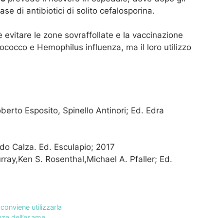
e di antibiotici di solito cefalosporina.
è evitare le zone sovraffollate e la vaccinazione
cco e Hemophilus influenza, ma il loro utilizzo
berto Esposito, Spinello Antinori; Ed. Edra
ardo Calza. Ed. Esculapio; 2017
rray,Ken S. Rosenthal,Michael A. Pfaller; Ed.
onviene utilizzarla
nze dell’esame