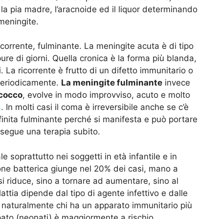
la pia madre, l’aracnoide ed il liquor determinando
 meningite.
corrente, fulminante. La meningite acuta è di tipo
ure di giorni. Quella cronica è la forma più blanda,
La ricorrente è frutto di un difetto immunitario o
periodicamente.
La meningite fulminante
invece
cocco
, evolve in modo improvviso, acuto e molto
a
. In molti casi il coma è irreversibile anche se c’è
finita fulminante perché si manifesta e può portare
esegue una terapia subito.
le soprattutto nei soggetti in età infantile e in
ione batterica giunge nel 20% dei casi, mano a
i riduce, sino a tornare ad aumentare, sino al
attia dipende dal tipo di agente infettivo e dalle
 naturalmente chi ha un apparato immunitario più
pato (neonati) è maggiormente a rischio.