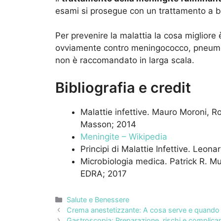
esami si prosegue con un trattamento a bas
Per prevenire la malattia la cosa migliore 
ovviamente contro meningococco, pneumoco
non è raccomandato in larga scala.
Bibliografia e credit
Malattie infettive. Mauro Moroni, Ro
Masson; 2014
Meningite – Wikipedia
Principi di Malattie Infettive. Leon
Microbiologia medica. Patrick R. Mu
EDRA; 2017
Categorie
Salute e Benessere
Crema anestetizzante: A cosa serve e quando c
Gastroscopia: Preparazione, rischi e complica