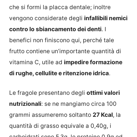
che si formi la placca dentale; inoltre
vengono considerate degli
infallibili nemici
contro lo sbiancamento dei denti
. I
benefici non finiscono qui, perché tale
frutto contiene un’importante quantità di
vitamina C, utile ad
impedire formazione
di rughe, cellulite e ritenzione idrica
.
Le fragole presentano degli
ottimi valori
nutrizionali
: se ne mangiamo circa 100
grammi assumeremo soltanto
27 Kcal
, la
quantità di grasso equivale a 0,40g, i
carboidrati sono 5,3g, le proteine 0,9g ed