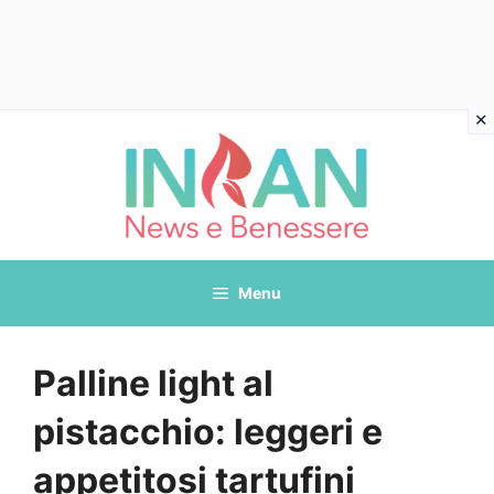
Vai
al
contenuto
Menu
Palline light al
pistacchio: leggeri e
appetitosi tartufini