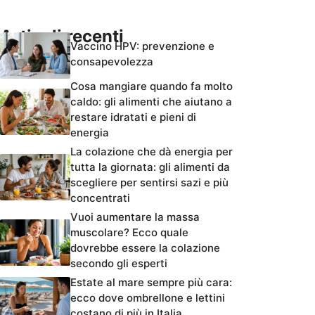
Articoli recenti
Vaccino HPV: prevenzione e
consapevolezza
Cosa mangiare quando fa molto
caldo: gli alimenti che aiutano a
restare idratati e pieni di
energia
La colazione che dà energia per
tutta la giornata: gli alimenti da
scegliere per sentirsi sazi e più
concentrati
Vuoi aumentare la massa
muscolare? Ecco quale
dovrebbe essere la colazione
secondo gli esperti
Estate al mare sempre più cara:
ecco dove ombrellone e lettini
costano di più in Italia