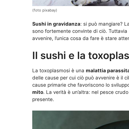
(foto pixabay)
Sushi in gravidanza
: si può mangiare? L
sono fortemente convinte di ciò. Tuttavia c
avvenire, l’unica cosa da fare è stare att
Il sushi e la toxopl
La toxoplasmosi è una
malattia parassit
delle cause per cui ciò può avvenire è il 
cause primarie che favoriscono lo svilup
mito
. La verità è un’altra: nel pesce crud
presente.