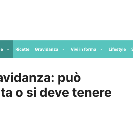
ne
Ricette
Gravidanza
Vivi in forma
Lifestyle
avidanza: può
a o si deve tenere