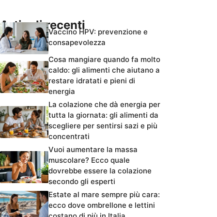
Articoli recenti
Vaccino HPV: prevenzione e
consapevolezza
Cosa mangiare quando fa molto
caldo: gli alimenti che aiutano a
restare idratati e pieni di
energia
La colazione che dà energia per
tutta la giornata: gli alimenti da
scegliere per sentirsi sazi e più
concentrati
Vuoi aumentare la massa
muscolare? Ecco quale
dovrebbe essere la colazione
secondo gli esperti
Estate al mare sempre più cara:
ecco dove ombrellone e lettini
costano di più in Italia