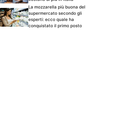
La mozzarella più buona del
supermercato secondo gli
esperti: ecco quale ha
conquistato il primo posto