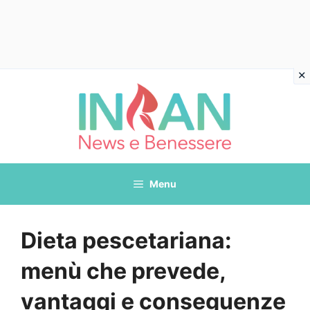
Vai
al
contenuto
Menu
Dieta pescetariana:
menù che prevede,
vantaggi e conseguenze