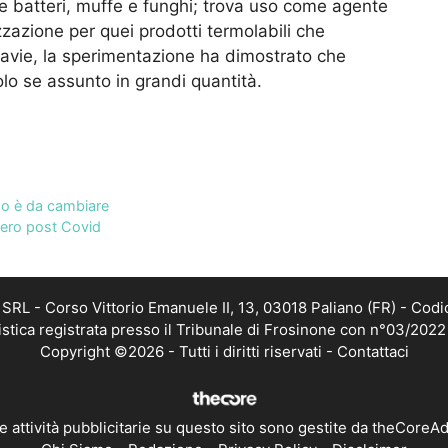
de batteri, muffe e funghi; trova uso come agente
zzazione per quei prodotti termolabili che
cavie, la sperimentazione ha dimostrato che
olo se assunto in grandi quantità.
do è da cambiare
upero post Covid
RL - Corso Vittorio Emanuele II, 13, 03018 Paliano (FR) - Codi
istica registrata presso il Tribunale di Frosinone con n°03/202
Copyright ©2026 - Tutti i diritti riservati -
Contattaci
e attività pubblicitarie su questo sito sono gestite da theCoreA