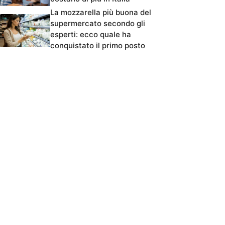
La mozzarella più buona del
supermercato secondo gli
esperti: ecco quale ha
conquistato il primo posto