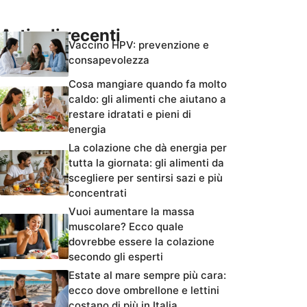
Articoli recenti
Vaccino HPV: prevenzione e
consapevolezza
Cosa mangiare quando fa molto
caldo: gli alimenti che aiutano a
restare idratati e pieni di
energia
La colazione che dà energia per
tutta la giornata: gli alimenti da
scegliere per sentirsi sazi e più
concentrati
Vuoi aumentare la massa
muscolare? Ecco quale
dovrebbe essere la colazione
secondo gli esperti
Estate al mare sempre più cara:
ecco dove ombrellone e lettini
costano di più in Italia