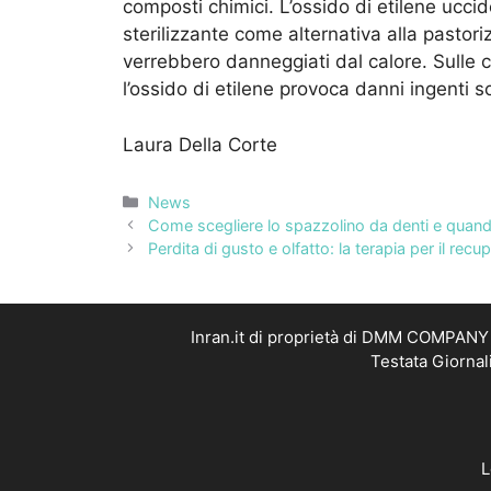
composti chimici. L’ossido di etilene ucci
sterilizzante come alternativa alla pastori
verrebbero danneggiati dal calore. Sulle 
l’ossido di etilene provoca danni ingenti s
Laura Della Corte
Categorie
News
Come scegliere lo spazzolino da denti e quan
Perdita di gusto e olfatto: la terapia per il rec
Inran.it di proprietà di DMM COMPANY S
Testata Giornal
L