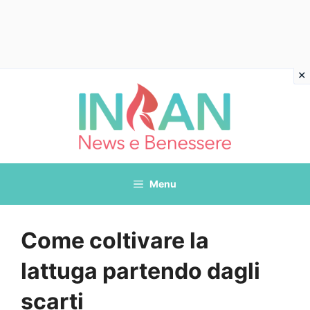
Vai
al
contenuto
Menu
Come coltivare la
lattuga partendo dagli
scarti