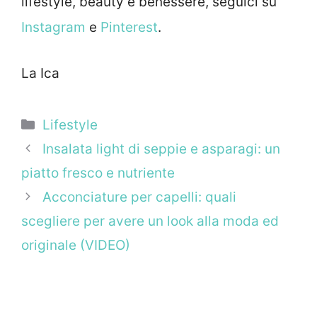
lifestyle, beauty e benessere, seguici su
Instagram
e
Pinterest
.
La Ica
Categorie
Lifestyle
Insalata light di seppie e asparagi: un
piatto fresco e nutriente
Acconciature per capelli: quali
scegliere per avere un look alla moda ed
originale (VIDEO)