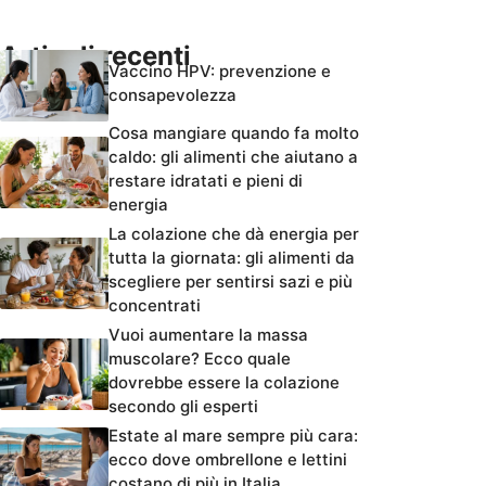
Articoli recenti
Vaccino HPV: prevenzione e
consapevolezza
Cosa mangiare quando fa molto
caldo: gli alimenti che aiutano a
restare idratati e pieni di
energia
La colazione che dà energia per
tutta la giornata: gli alimenti da
scegliere per sentirsi sazi e più
concentrati
Vuoi aumentare la massa
muscolare? Ecco quale
dovrebbe essere la colazione
secondo gli esperti
Estate al mare sempre più cara:
ecco dove ombrellone e lettini
costano di più in Italia