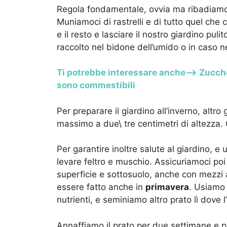
Regola fondamentale, ovvia ma ribadiamol
Muniamoci di rastrelli e di tutto quel che c
e il resto e lasciare il nostro giardino pu
raccolto nel bidone dell’umido o in caso 
Ti potrebbe interessare anche–> Zucche,
sono commestibili
Per preparare il giardino all’inverno, altr
massimo a due\ tre centimetri di altezza. C
Per garantire inoltre salute al giardino, 
levare feltro e muschio. Assicuriamoci poi 
superficie e sottosuolo, anche con mezzi 
essere fatto anche in
primavera
. Usiamo 
nutrienti, e seminiamo altro prato lì dove l
Annaffiamo il prato per due settimane e p