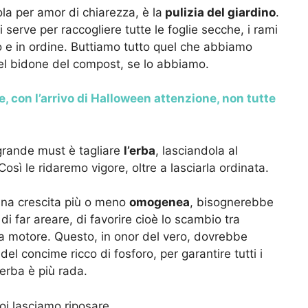
a per amor di chiarezza, è la
pulizia del giardino
.
i serve per raccogliere tutte le foglie secche, i rami
lito e in ordine. Buttiamo tutto quel che abbiamo
nel bidone del compost, se lo abbiamo.
 con l’arrivo di Halloween attenzione, non tutte
o grande must è tagliare
l’erba
, lasciandola al
osì le ridaremo vigore, oltre a lasciarla ordinata.
e una crescita più o meno
omogenea
, bisognerebbe
di far areare, di favorire cioè lo scambio tra
a motore. Questo, in onor del vero, dovrebbe
del concime ricco di fosforo, per garantire tutti i
’erba è più rada.
oi lasciamo riposare.