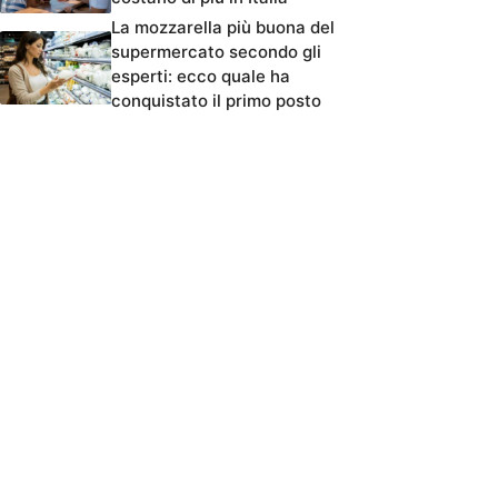
La mozzarella più buona del
supermercato secondo gli
esperti: ecco quale ha
conquistato il primo posto