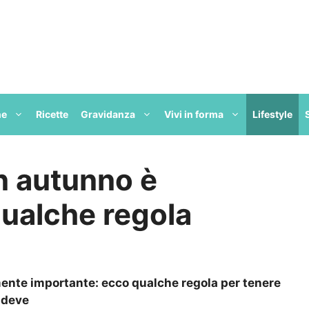
ne
Ricette
Gravidanza
Vivi in forma
Lifestyle
in autunno è
ualche regola
mente importante: ecco qualche regola per tenere
 deve