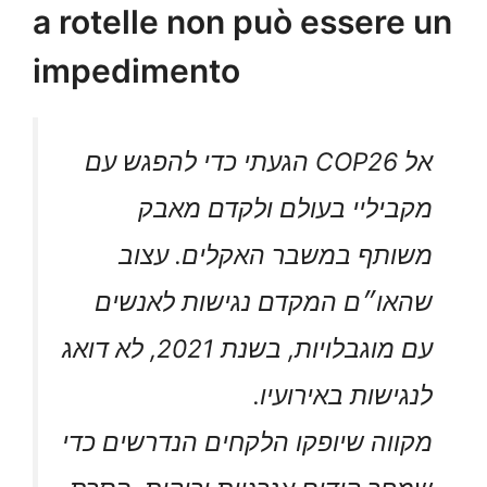
a rotelle non può essere un
impedimento
אל COP26 הגעתי כדי להפגש עם
מקביליי בעולם ולקדם מאבק
משותף במשבר האקלים. עצוב
שהאו״ם המקדם נגישות לאנשים
עם מוגבלויות, בשנת 2021, לא דואג
לנגישות באירועיו.
מקווה שיופקו הלקחים הנדרשים כדי