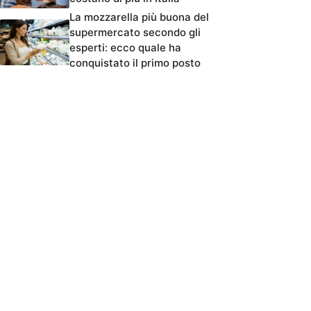
La mozzarella più buona del
supermercato secondo gli
esperti: ecco quale ha
conquistato il primo posto