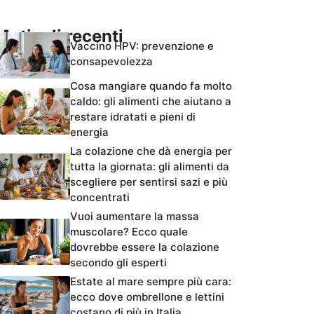
Articoli recenti
Vaccino HPV: prevenzione e
consapevolezza
Cosa mangiare quando fa molto
caldo: gli alimenti che aiutano a
restare idratati e pieni di
energia
La colazione che dà energia per
tutta la giornata: gli alimenti da
scegliere per sentirsi sazi e più
concentrati
Vuoi aumentare la massa
muscolare? Ecco quale
dovrebbe essere la colazione
secondo gli esperti
Estate al mare sempre più cara:
ecco dove ombrellone e lettini
costano di più in Italia