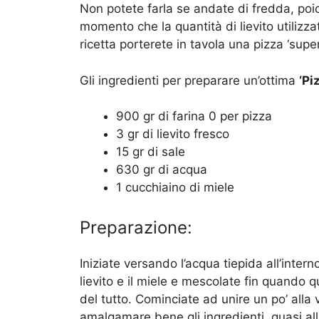
Non potete farla se andate di fredda, poic
momento che la quantità di lievito utili
ricetta porterete in tavola una pizza ‘super’
Gli ingredienti per preparare un’ottima
‘P
i
900 gr di farina 0 per pizza
3 gr di lievito fresco
15 gr di sale
630 gr di acqua
1 cucchiaino di miele
Preparazione:
Iniziate versando l’acqua tiepida all’inter
lievito e il miele e mescolate fin quando q
del tutto. Cominciate ad unire un po’ alla 
amalgamare bene gli ingredienti, quasi all