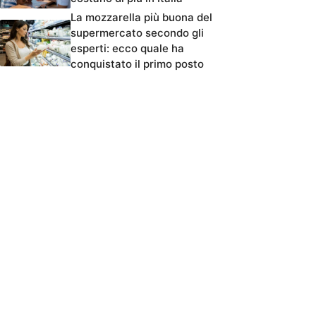
La mozzarella più buona del
supermercato secondo gli
esperti: ecco quale ha
conquistato il primo posto