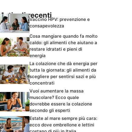
Articoli recenti
Vaccino HPV: prevenzione e
consapevolezza
Cosa mangiare quando fa molto
caldo: gli alimenti che aiutano a
restare idratati e pieni di
energia
La colazione che dà energia per
tutta la giornata: gli alimenti da
scegliere per sentirsi sazi e più
concentrati
Vuoi aumentare la massa
muscolare? Ecco quale
dovrebbe essere la colazione
secondo gli esperti
Estate al mare sempre più cara:
ecco dove ombrellone e lettini
costano di più in Italia