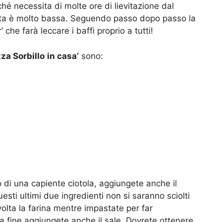
hé necessita di molte ore di lievitazione dal
zzata è molto bassa. Seguendo passo dopo passo la
 che farà leccare i baffi proprio a tutti!
zza Sorbillo
in casa’
sono:
no di una capiente ciotola, aggiungete anche il
uesti ultimi due ingredienti non si saranno sciolti
volta la farina mentre impastate per far
a fine aggiungete anche il sale. Dovrete ottenere