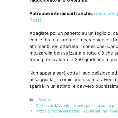
raddoppiato il loro volume
.
Potrebbe interessarti anche:
Come congel
Rossi
Adagiate poi un panetto su un foglio di ca
con le dita e allargate l’impasto verso il
altrimenti non otterrete il cornicione. Con
mozzarella ben strizzata e tutto ciò che a
forno preriscaldato a 250 gradi fino a qu
Non appena sarà cotta il suo delizioso ed i
assaggiarla, il cornicione risulterà alveol
sparirà in un attimo, è davvero buonissim
Categorie
Lifestyle
Corona dell’Avvento: alcuni spunti su come per
Puzza di fogna nel bagno? Alcuni naturali rimedi