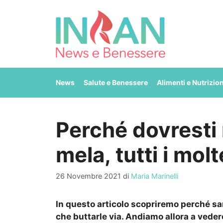
Vai
al
contenuto
News
Salute e Benessere
Alimenti e Nutrizio
Perché dovresti r
mela, tutti i molte
26 Novembre 2021
di
Maria Marinelli
In questo articolo scopriremo perché sar
che buttarle via. Andiamo allora a vedere 