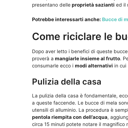
presentano delle
proprietà sazianti
ed il 
Potrebbe interessarti anche:
Bucce di m
Come riciclare le b
Dopo aver letto i benefici di queste buc
proverà a
mangiarle insieme al frutto
. P
consumarle ecco i
modi alternativi
in cui
Pulizia della casa
La pulizia della casa è fondamentale, ecc
a queste faccende. Le bucce di mela sono ut
utensili di alluminio. La procedura è semp
pentola riempita con dell’acqua
, aggiun
circa 15 minuti potete notare il magnifico r