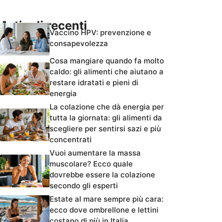
Articoli recenti
Vaccino HPV: prevenzione e
consapevolezza
Cosa mangiare quando fa molto
caldo: gli alimenti che aiutano a
restare idratati e pieni di
energia
La colazione che dà energia per
tutta la giornata: gli alimenti da
scegliere per sentirsi sazi e più
concentrati
Vuoi aumentare la massa
muscolare? Ecco quale
dovrebbe essere la colazione
secondo gli esperti
Estate al mare sempre più cara:
ecco dove ombrellone e lettini
costano di più in Italia