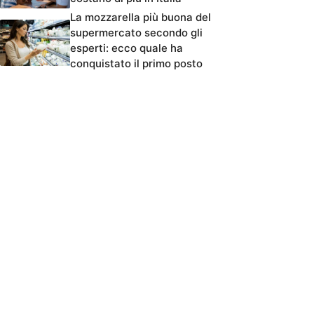
La mozzarella più buona del
supermercato secondo gli
esperti: ecco quale ha
conquistato il primo posto