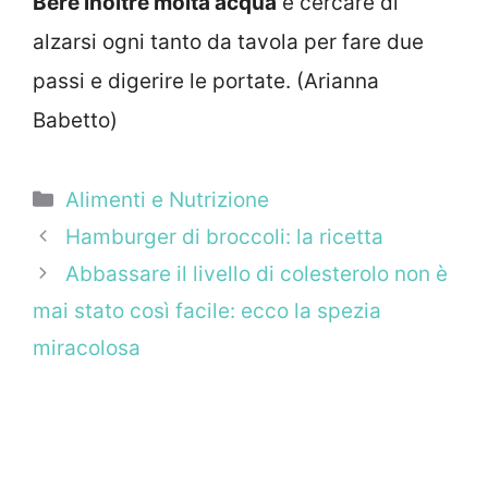
Bere inoltre molta acqua
e cercare di
alzarsi ogni tanto da tavola per fare due
passi e digerire le portate. (Arianna
Babetto)
Categorie
Alimenti e Nutrizione
Hamburger di broccoli: la ricetta
Abbassare il livello di colesterolo non è
mai stato così facile: ecco la spezia
miracolosa