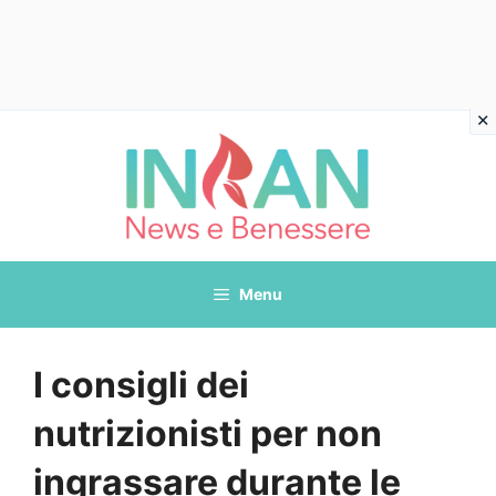
Vai
al
contenuto
Menu
I consigli dei
nutrizionisti per non
ingrassare durante le