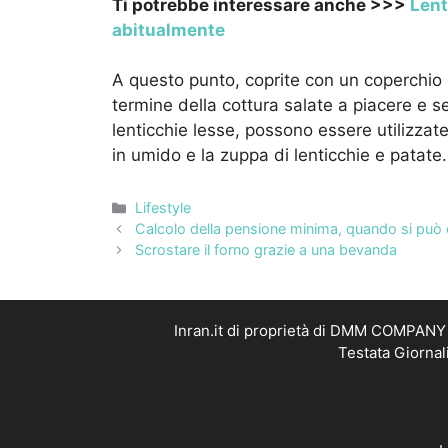
Ti potrebbe interessare anche >>>
Lent
abitualmente
A questo punto, coprite con un coperchio
termine della cottura salate a piacere e ser
lenticchie lesse, possono essere utilizzate
in umido e la zuppa di lenticchie e patate.
Categorie
Lifestyle
Calcolo della pensione minima, quando si può 
Scrostare il forno grazie a una bevanda
Inran.it di proprietà di DMM COMPANY S
Testata Giornal