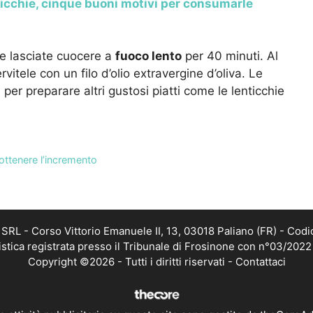
icchie, cinque buoni motivi per consumarle
 e lasciate cuocere a
fuoco lento
per 40 minuti. Al
vitele con un filo d’olio extravergine d’oliva. Le
 per preparare altri gustosi piatti come le lenticchie
ottenere l’incremento
RL - Corso Vittorio Emanuele II, 13, 03018 Paliano (FR) - Codi
istica registrata presso il Tribunale di Frosinone con n°03/202
Copyright ©2026 - Tutti i diritti riservati -
Contattaci