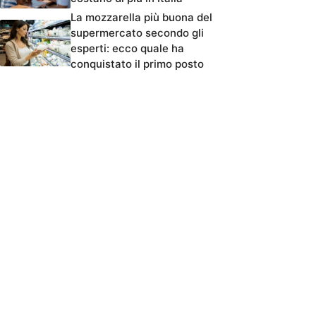
La mozzarella più buona del
supermercato secondo gli
esperti: ecco quale ha
conquistato il primo posto