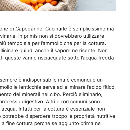
enone di Capodanno. Cucinarle è semplicissimo ma
inarle. In primis non si dovrebbero utilizzare
più tempo sia per l’ammollo che per la cottura.
llicina e quindi anche il sapore ne risente. Non
atti queste vanno risciacquate sotto l’acqua fredda
 sempre è indispensabile ma è comunque un
ollo le lenticchie serve ad eliminare l’acido fitico,
nto dei minerali nel cibo. Perciò eliminarlo,
l processo digestivo. Altri errori comuni sono:
a acqua. Infatti per la cottura è essenziale non
 potrebbe disperdere troppo le proprietà nutritive
to a fine cottura perché se aggiunto prima ne