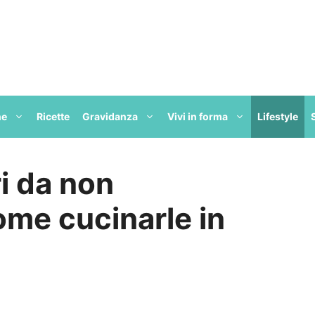
ne
Ricette
Gravidanza
Vivi in forma
Lifestyle
ri da non
me cucinarle in