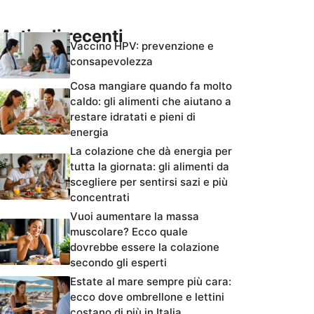
Articoli recenti
Vaccino HPV: prevenzione e
consapevolezza
Cosa mangiare quando fa molto
caldo: gli alimenti che aiutano a
restare idratati e pieni di
energia
La colazione che dà energia per
tutta la giornata: gli alimenti da
scegliere per sentirsi sazi e più
concentrati
Vuoi aumentare la massa
muscolare? Ecco quale
dovrebbe essere la colazione
secondo gli esperti
Estate al mare sempre più cara:
ecco dove ombrellone e lettini
costano di più in Italia