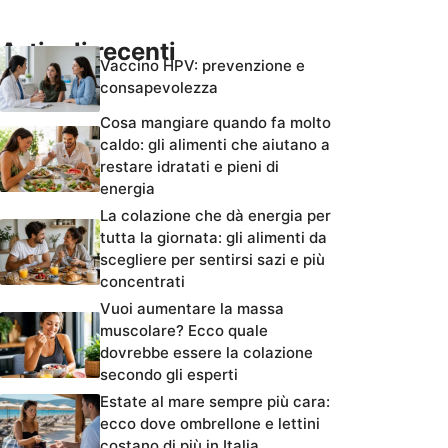
Articoli recenti
Vaccino HPV: prevenzione e
consapevolezza
Cosa mangiare quando fa molto
caldo: gli alimenti che aiutano a
restare idratati e pieni di
energia
La colazione che dà energia per
tutta la giornata: gli alimenti da
scegliere per sentirsi sazi e più
concentrati
Vuoi aumentare la massa
muscolare? Ecco quale
dovrebbe essere la colazione
secondo gli esperti
Estate al mare sempre più cara:
ecco dove ombrellone e lettini
costano di più in Italia