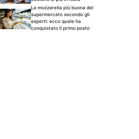
La mozzarella più buona del
supermercato secondo gli
esperti: ecco quale ha
conquistato il primo posto