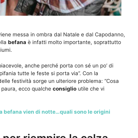
 viene messa in ombra dal Natale e dal Capodanno,
ella
befana
è infatti molto importante, soprattutto
iumi.
piacevole, anche perché porta con sé un po’ di
fania tutte le feste si porta via”. Con la
delle festività sorge un ulteriore problema: “Cosa
e paura, ecco qualche
consiglio
utile che vi
a befana vien di notte…quali sono le origini
per riempire la calza