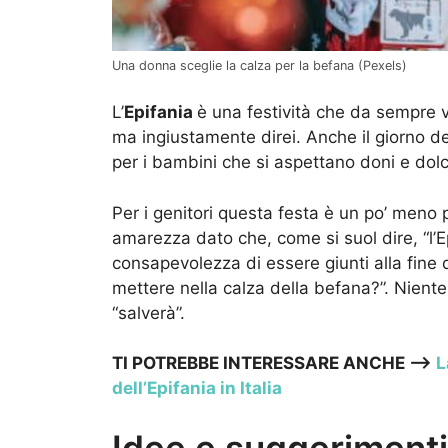
Una donna sceglie la calza per la befana (Pexels)
L’
Epifania
è una festività che da sempre
ma ingiustamente direi. Anche il giorno d
per i bambini che si aspettano doni e dolc
Per i genitori questa festa è un po’ meno 
amarezza dato che, come si suol dire, “l’Epi
consapevolezza di essere giunti alla fine 
mettere nella calza della befana?”. Nient
“salverà”.
TI POTREBBE INTERESSARE ANCHE –>
L
dell’Epifania in Italia
Idee e suggerimenti 