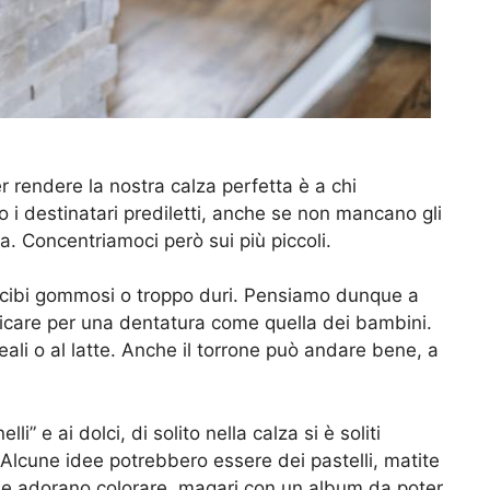
rendere la nostra calza perfetta è a chi
 i destinatari prediletti, anche se non mancano gli
a. Concentriamoci però sui più piccoli.
 i cibi gommosi o troppo duri. Pensiamo dunque a
ticare per una dentatura come quella dei bambini.
eali o al latte. Anche il torrone può andare bene, a
i” e ai dolci, di solito nella calza si è soliti
 Alcune idee potrebbero essere dei pastelli, matite
che adorano colorare, magari con un album da poter