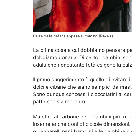
Calze della befana appese al camino (Pexels)
La prima cosa a cui dobbiamo pensare per 
dobbiamo donarla. Di certo i bambini sono
adulti che nonostante l’età esigono la calz
Il primo suggerimento è quello di evitare
dolci e cibarie che siano semplici da mas
Sono dunque concessi i cioccolatini ai cer
patto che sia morbido.
Ma oltre al carbone per i bambini più “monell
inserire anche doni di piccole dimensioni.
o pennarelli per i bambini e le bambine 