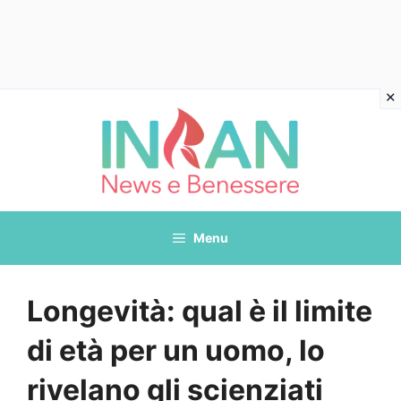
Vai
al
contenuto
Menu
Longevità: qual è il limite
di età per un uomo, lo
rivelano gli scienziati