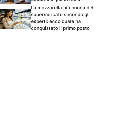
La mozzarella più buona del
supermercato secondo gli
esperti: ecco quale ha
conquistato il primo posto