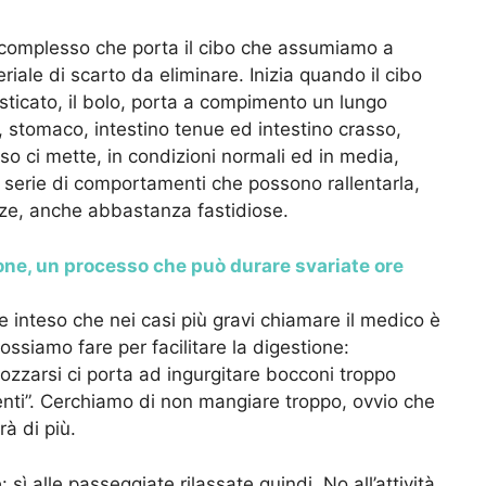
complesso che porta il cibo che assumiamo a
riale di scarto da eliminare. Inizia quando il cibo
masticato, il bolo, porta a compimento un lungo
, stomaco, intestino tenue ed intestino crasso,
so ci mette, in condizioni normali ed in media,
a serie di comportamenti che possono rallentarla,
enze, anche abbastanza fastidiose.
one, un processo che può durare svariate ore
e inteso che nei casi più gravi chiamare il medico è
ssiamo fare per facilitare la digestione:
zarsi ci porta ad ingurgitare bocconi troppo
nti”. Cerchiamo di non mangiare troppo, ovvio che
à di più.
 sì alle passeggiate rilassate quindi. No all’attività