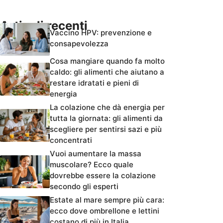
Articoli recenti
Vaccino HPV: prevenzione e
consapevolezza
Cosa mangiare quando fa molto
caldo: gli alimenti che aiutano a
restare idratati e pieni di
energia
La colazione che dà energia per
tutta la giornata: gli alimenti da
scegliere per sentirsi sazi e più
concentrati
Vuoi aumentare la massa
muscolare? Ecco quale
dovrebbe essere la colazione
secondo gli esperti
Estate al mare sempre più cara:
ecco dove ombrellone e lettini
costano di più in Italia