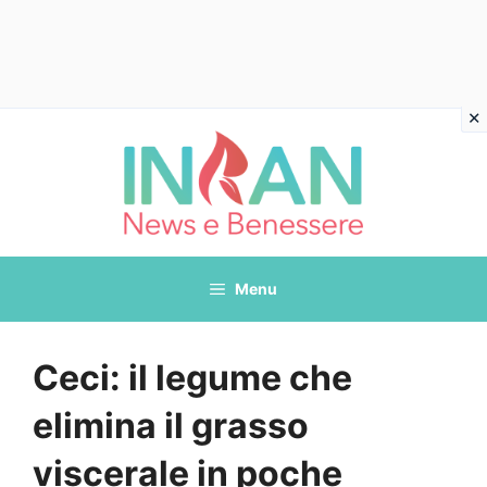
Vai
al
contenuto
Menu
Ceci: il legume che
elimina il grasso
viscerale in poche