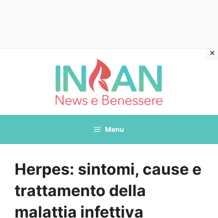
Vai
al
contenuto
Menu
Herpes: sintomi, cause e
trattamento della
malattia infettiva