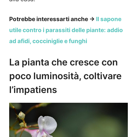
Potrebbe interessarti anche →
Il sapone
utile contro i parassiti delle piante: addio
ad afidi, cocciniglie e funghi
La pianta che cresce con
poco luminosità, coltivare
l’impatiens