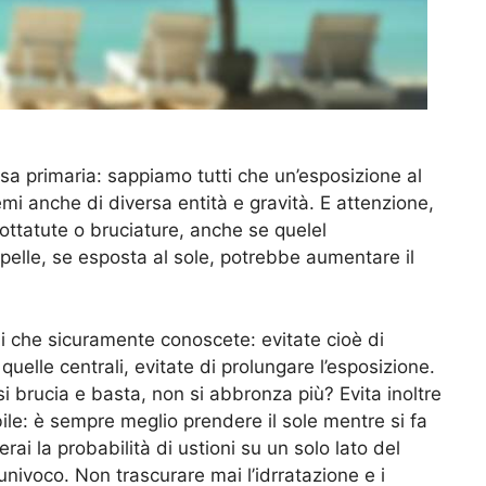
osa primaria: sappiamo tutti che un’esposizione al
mi anche di diversa entità e gravità. E attenzione,
ttatute o bruciature, anche se quelel
pelle, se esposta al sole, potrebbe aumentare il
gli che sicuramente conoscete: evitate cioè di
uelle centrali, evitate di prolungare l’esposizione.
si brucia e basta, non si abbronza più? Evita inoltre
bile: è sempre meglio prendere il sole mentre si fa
ai la probabilità di ustioni su un solo lato del
univoco. Non trascurare mai l’idrratazione e i