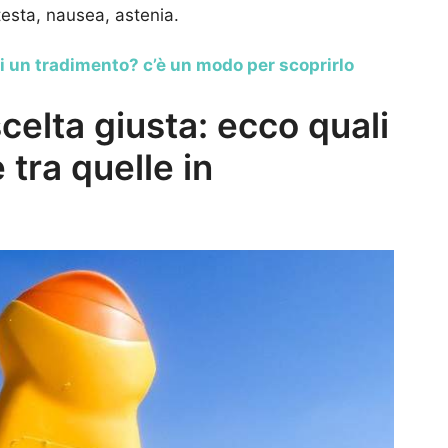
testa, nausea, astenia.
i un tradimento? c’è un modo per scoprirlo
scelta giusta: ecco quali
tra quelle in