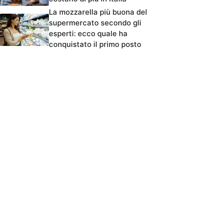
La mozzarella più buona del
supermercato secondo gli
esperti: ecco quale ha
conquistato il primo posto