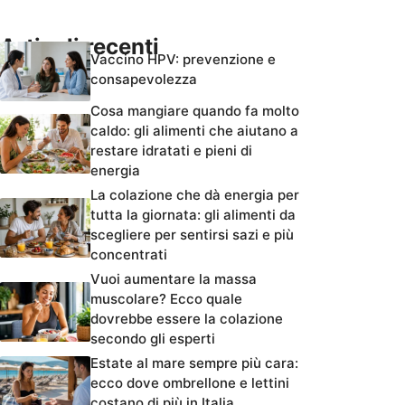
Articoli recenti
Vaccino HPV: prevenzione e
consapevolezza
Cosa mangiare quando fa molto
caldo: gli alimenti che aiutano a
restare idratati e pieni di
energia
La colazione che dà energia per
tutta la giornata: gli alimenti da
scegliere per sentirsi sazi e più
concentrati
Vuoi aumentare la massa
muscolare? Ecco quale
dovrebbe essere la colazione
secondo gli esperti
Estate al mare sempre più cara:
ecco dove ombrellone e lettini
costano di più in Italia