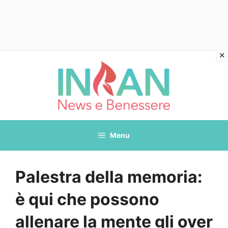
Vai
al
contenuto
Menu
Palestra della memoria:
è qui che possono
allenare la mente gli over